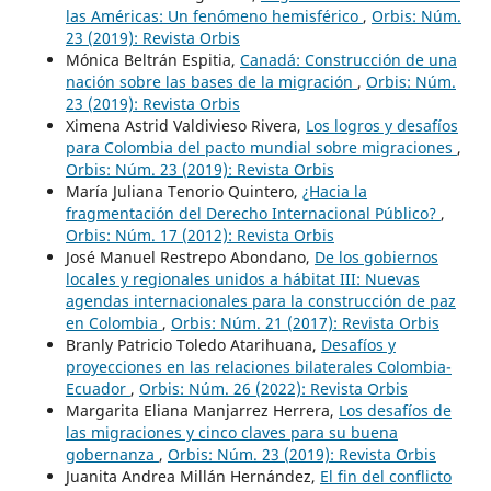
las Américas: Un fenómeno hemisférico
,
Orbis: Núm.
23 (2019): Revista Orbis
Mónica Beltrán Espitia,
Canadá: Construcción de una
nación sobre las bases de la migración
,
Orbis: Núm.
23 (2019): Revista Orbis
Ximena Astrid Valdivieso Rivera,
Los logros y desafíos
para Colombia del pacto mundial sobre migraciones
,
Orbis: Núm. 23 (2019): Revista Orbis
María Juliana Tenorio Quintero,
¿Hacia la
fragmentación del Derecho Internacional Público?
,
Orbis: Núm. 17 (2012): Revista Orbis
José Manuel Restrepo Abondano,
De los gobiernos
locales y regionales unidos a hábitat III: Nuevas
agendas internacionales para la construcción de paz
en Colombia
,
Orbis: Núm. 21 (2017): Revista Orbis
Branly Patricio Toledo Atarihuana,
Desafíos y
proyecciones en las relaciones bilaterales Colombia-
Ecuador
,
Orbis: Núm. 26 (2022): Revista Orbis
Margarita Eliana Manjarrez Herrera,
Los desafíos de
las migraciones y cinco claves para su buena
gobernanza
,
Orbis: Núm. 23 (2019): Revista Orbis
Juanita Andrea Millán Hernández,
El fin del conflicto