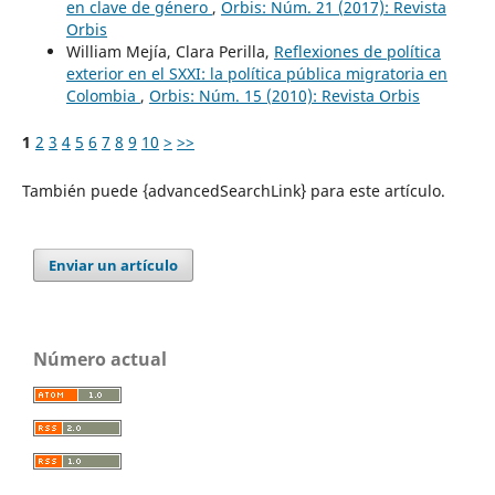
en clave de género
,
Orbis: Núm. 21 (2017): Revista
Orbis
William Mejía, Clara Perilla,
Reflexiones de política
exterior en el SXXI: la política pública migratoria en
Colombia
,
Orbis: Núm. 15 (2010): Revista Orbis
1
2
3
4
5
6
7
8
9
10
>
>>
También puede {advancedSearchLink} para este artículo.
Enviar un artículo
Número actual