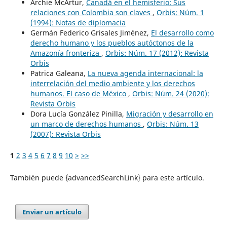
Archie McArtur,
Canadá en el hemisferio: Sus
relaciones con Colombia son claves
,
Orbis: Núm. 1
(1994): Notas de diplomacia
Germán Federico Grisales Jiménez,
El desarrollo como
derecho humano y los pueblos autóctonos de la
Amazonía fronteriza
,
Orbis: Núm. 17 (2012): Revista
Orbis
Patrica Galeana,
La nueva agenda internacional: la
interrelación del medio ambiente y los derechos
humanos. El caso de México
,
Orbis: Núm. 24 (2020):
Revista Orbis
Dora Lucía González Pinilla,
Migración y desarrollo en
un marco de derechos humanos
,
Orbis: Núm. 13
(2007): Revista Orbis
1
2
3
4
5
6
7
8
9
10
>
>>
También puede {advancedSearchLink} para este artículo.
Enviar un artículo