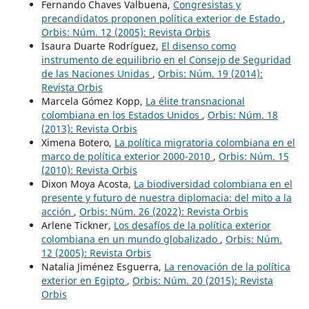
Fernando Chaves Valbuena,
Congresistas y
precandidatos proponen política exterior de Estado
,
Orbis: Núm. 12 (2005): Revista Orbis
Isaura Duarte Rodríguez,
El disenso como
instrumento de equilibrio en el Consejo de Seguridad
de las Naciones Unidas
,
Orbis: Núm. 19 (2014):
Revista Orbis
Marcela Gómez Kopp,
La élite transnacional
colombiana en los Estados Unidos
,
Orbis: Núm. 18
(2013): Revista Orbis
Ximena Botero,
La política migratoria colombiana en el
marco de política exterior 2000-2010
,
Orbis: Núm. 15
(2010): Revista Orbis
Dixon Moya Acosta,
La biodiversidad colombiana en el
presente y futuro de nuestra diplomacia: del mito a la
acción
,
Orbis: Núm. 26 (2022): Revista Orbis
Arlene Tickner,
Los desafíos de la política exterior
colombiana en un mundo globalizado
,
Orbis: Núm.
12 (2005): Revista Orbis
Natalia Jiménez Esguerra,
La renovación de la política
exterior en Egipto
,
Orbis: Núm. 20 (2015): Revista
Orbis