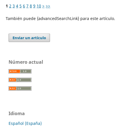
1
2
3
4
5
6
7
8
9
10
>
>>
También puede {advancedSearchLink} para este artículo.
Enviar un artículo
Número actual
Idioma
Español (España)