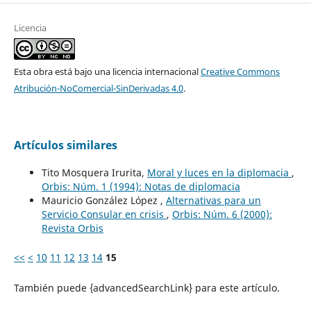
Licencia
Esta obra está bajo una licencia internacional
Creative Commons
Atribución-NoComercial-SinDerivadas 4.0
.
Artículos similares
Tito Mosquera Irurita,
Moral y luces en la diplomacia
,
Orbis: Núm. 1 (1994): Notas de diplomacia
Mauricio González López ,
Alternativas para un
Servicio Consular en crisis
,
Orbis: Núm. 6 (2000):
Revista Orbis
<<
<
10
11
12
13
14
15
También puede {advancedSearchLink} para este artículo.