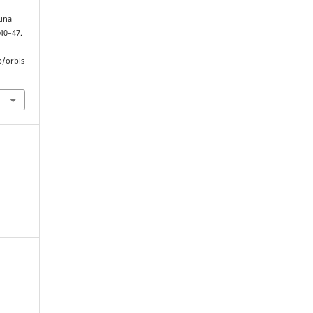
 una
 40–47.
p/orbis