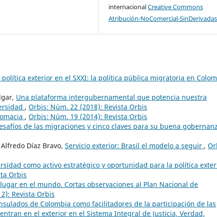
internacional
Creative Commons
Atribución-NoComercial-SinDerivadas
política exterior en el SXXI: la política pública migratoria en Colo
lgar,
Una plataforma intergubernamental que potencia nuestra
versidad
,
Orbis: Núm. 22 (2018): Revista Orbis
lomacia
,
Orbis: Núm. 19 (2014): Revista Orbis
esafíos de las migraciones y cinco claves para su buena gobernan
 Alfredo Díaz Bravo,
Servicio exterior: Brasil el modelo a seguir
,
Or
rsidad como activo estratégico y oportunidad para la política exter
sta Orbis
lugar en el mundo. Cortas observaciones al Plan Nacional de
2): Revista Orbis
nsulados de Colombia como facilitadores de la participación de las
ntran en el exterior en el Sistema Integral de Justicia, Verdad,