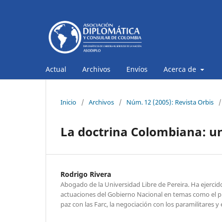
Actual
Archivos
Envíos
Acerca de
Inicio
/
Archivos
/
Núm. 12 (2005): Revista Orbis
/
La doctrina Colombiana: un
Rodrigo Rivera
Abogado de la Universidad Libre de Pereira. Ha ejercido 
actuaciones del Gobierno Nacional en temas como el pr
paz con las Farc, la negociación con los paramilitares y