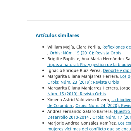
Artículos similares
William Mejía, Clara Perilla,
Reflexiones de 
,
Orbis: Núm. 15 (2010): Revista Orbis
Brigitte Baptiste, Ana María Hernández Sa
riqueza natural: Paz y gestión de la biodi
Ignacio Enrique Ruiz Perea,
Deporte y dip
Margarita Eliana Manjarrez Herrera,
Los d
Orbis: Núm. 23 (2019): Revista Orbis
Margarita Eliana Manjarrez Herrera, Jorge
Núm. 15 (2010): Revista Orbis
Ximena Astrid Valdivieso Rivera,
La biodive
de Colombia
,
Orbis: Núm. 24 (2020): Revi
Andrés Fernando Gáfaro Barrera,
Nuestro 
Desarrollo 2010-2014
,
Orbis: Núm. 17 (201
Marjorie Andrea González Ramírez,
Los co
mujeres víctimas del conflicto que se encue