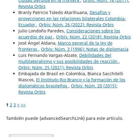
ciudad perdida en la frontera
,
Orbis: Núm. 16 (2011):
Revista Orbis
Branly Patricio Toledo Atarihuana,
Desafíos y
proyecciones en las relaciones bilaterales Colombia-
Ecuador
,
Orbis: Núm. 26 (2022): Revista Orbis
Julio Londoño Paredes,
Consideraciones sobre los
acuerdos de paz
,
Orbis: Núm. 22 (2018): Revista Orbis
José Ángel Aldana,
Marco general de la ley de
fronteras
,
Orbis: Núm. 3 (1996): Notas de diplomacia
Luis Fernando Vargas-Alzate,
Debilidades del
multilateralismo y sus posibilidades de reacción
,
Orbis: Núm. 25 (2021): Revista Orbis
Embajada de Brasil en Colombia, Bianca Sacchitelli
Riascos,
El Instituto Rio Branco y la formación de los
diplomáticos brasileños
,
Orbis: Núm. 20 (2015):
Revista Orbis
1
2
3
>
>>
También puede {advancedSearchLink} para este artículo.