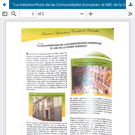
"La metamorfosis de las Comunidades Europeas: el ABC de la Unión Europea"