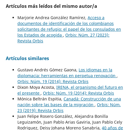
Artículos más leídos del mismo autor/a
Marjorie Andrea González Ramírez,
Acceso a
documentos de identificación de los colombianos
solicitantes de refugio: el papel de los consulados en
los Estados de acogida
,
Orbis: Núm. 27 (2023):
Revista Orbis
Artículos similares
Gustavo Andrés Gómez Gaona,
Los idiomas en la
diplomacia: herramientas en perpetua renovación
,
Orbis: Núm. 19 (2014): Revista Orbis
Dixon Moya Acosta,
IRENA, el organismo del futuro en
el presente
,
Orbis: Núm. 19 (2014): Revista Orbis
Mónica Beltrán Espitia,
Canadá: Construcción de una
nación sobre las bases de la migración
,
Orbis: Núm.
23 (2019): Revista Orbis
Juan Felipe Rosero González, Alejandra Bonilla
Leguizamón, Juan Pablo Arias Gaviria, Juan Pablo Cely
Rodriguez, Deisy Johana Moreno Sanabria,
40 años de