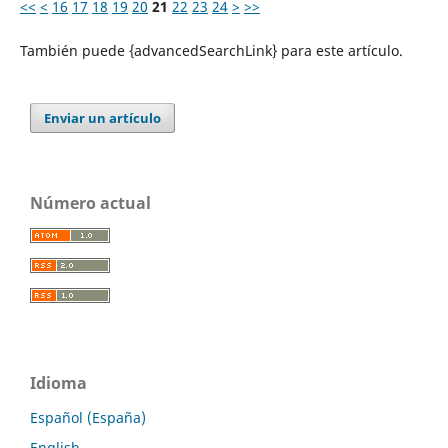
<<
<
16
17
18
19
20
21
22
23
24
>
>>
También puede {advancedSearchLink} para este artículo.
Enviar un artículo
Número actual
Idioma
Español (España)
English