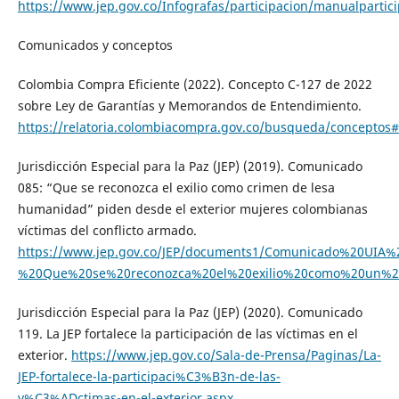
https://www.jep.gov.co/Infografas/participacion/manualpartici
Comunicados y conceptos
Colombia Compra Eficiente (2022). Concepto C-127 de 2022
sobre Ley de Garantías y Memorandos de Entendimiento.
https://relatoria.colombiacompra.gov.co/busqueda/conceptos#
Jurisdicción Especial para la Paz (JEP) (2019). Comunicado
085: “Que se reconozca el exilio como crimen de lesa
humanidad” piden desde el exterior mujeres colombianas
víctimas del conflicto armado.
https://www.jep.gov.co/JEP/documents1/Comunicado%20UIA
%20Que%20se%20reconozca%20el%20exilio%20como%20un%20
Jurisdicción Especial para la Paz (JEP) (2020). Comunicado
119. La JEP fortalece la participación de las víctimas en el
exterior.
https://www.jep.gov.co/Sala-de-Prensa/Paginas/La-
JEP-fortalece-la-participaci%C3%B3n-de-las-
v%C3%ADctimas-en-el-exterior.aspx