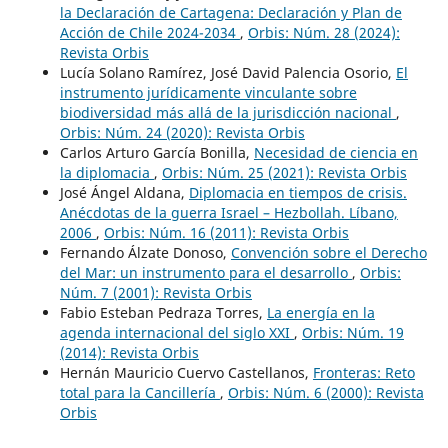
la Declaración de Cartagena: Declaración y Plan de
Acción de Chile 2024-2034
,
Orbis: Núm. 28 (2024):
Revista Orbis
Lucía Solano Ramírez, José David Palencia Osorio,
El
instrumento jurídicamente vinculante sobre
biodiversidad más allá de la jurisdicción nacional
,
Orbis: Núm. 24 (2020): Revista Orbis
Carlos Arturo García Bonilla,
Necesidad de ciencia en
la diplomacia
,
Orbis: Núm. 25 (2021): Revista Orbis
José Ángel Aldana,
Diplomacia en tiempos de crisis.
Anécdotas de la guerra Israel – Hezbollah. Líbano,
2006
,
Orbis: Núm. 16 (2011): Revista Orbis
Fernando Álzate Donoso,
Convención sobre el Derecho
del Mar: un instrumento para el desarrollo
,
Orbis:
Núm. 7 (2001): Revista Orbis
Fabio Esteban Pedraza Torres,
La energía en la
agenda internacional del siglo XXI
,
Orbis: Núm. 19
(2014): Revista Orbis
Hernán Mauricio Cuervo Castellanos,
Fronteras: Reto
total para la Cancillería
,
Orbis: Núm. 6 (2000): Revista
Orbis