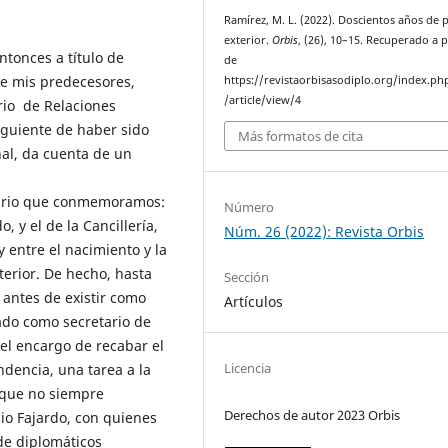
Ramírez, M. L. (2022). Doscientos años de p
exterior.
Orbis
, (26), 10–15. Recuperado a p
tonces a título de
de
de mis predecesores,
https://revistaorbisasodiplo.org/index.ph
/article/view/4
erio de Relaciones
iguiente de haber sido
Más formatos de cita
al, da cuenta de un
enario que conmemoramos:
Número
, y el de la Cancillería,
Núm. 26 (2022): Revista Orbis
y entre el nacimiento y la
xterior. De hecho, hasta
Sección
 antes de existir como
Artículos
ado como secretario de
 el encargo de recabar el
Licencia
ndencia, una tarea a la
nque no siempre
Derechos de autor 2023 Orbis
io Fajardo, con quienes
de diplomáticos