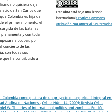
lismo no quisiera dejar
alacio de San Carlos que
Esta obra está bajo una licencia
 que Colombia es hija de
internacional
Creative Commons
sde el primer momento, el
Atribución-NoComercial-SinDerivadas
surgida de las batallas
, plenamente y con toda
empezara a ocupar, por
l concierto de las
ia, con todas sus
ce que ha contribuido a
de Colombia como gestora de un proyecto de seguridad integral en 
dad Andina de Naciones
,
Orbis: Núm. 14 (2009): Revista Orbis
iel W. Theories of international politics and zombies. Edición