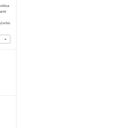
olítica
artir
p/orbis