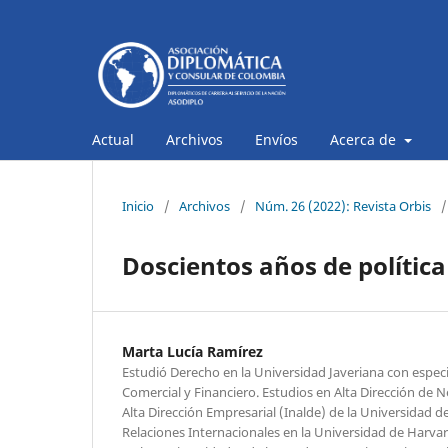
Actual
Archivos
Envíos
Acerca de
Inicio
/
Archivos
/
Núm. 26 (2022): Revista Orbis
/
Doscientos años de política
Marta Lucía Ramírez
Estudió Derecho en la Universidad Javeriana con espec
Comercial y Financiero. Estudios en Alta Dirección de Ne
Alta Dirección Empresarial (Inalde) de la Universidad d
Relaciones Internacionales en la Universidad de Harva