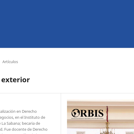
Artículos
 exterior
ialización en Derecho
gocios, en el Instituto de
e La Sabana; becaria de
rd. Fue docente de Derecho