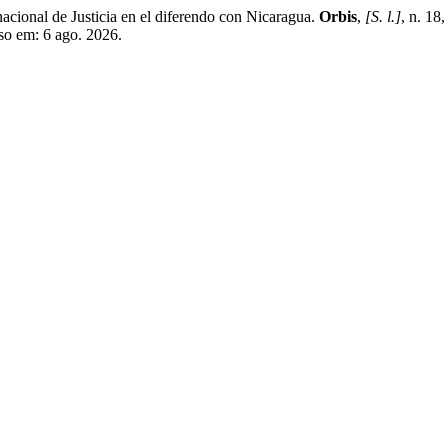
ional de Justicia en el diferendo con Nicaragua.
Orbis
,
[S. l.]
, n. 18
sso em: 6 ago. 2026.