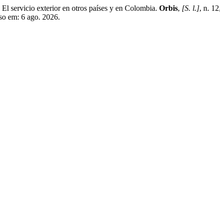
vicio exterior en otros países y en Colombia.
Orbis
,
[S. l.]
, n. 1
sso em: 6 ago. 2026.