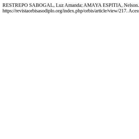
RESTREPO SABOGAL, Luz Amanda; AMAYA ESPITIA, Nelson. El ser
https://revistaorbisasodiplo.org/index.php/orbis/article/view/217. Ace