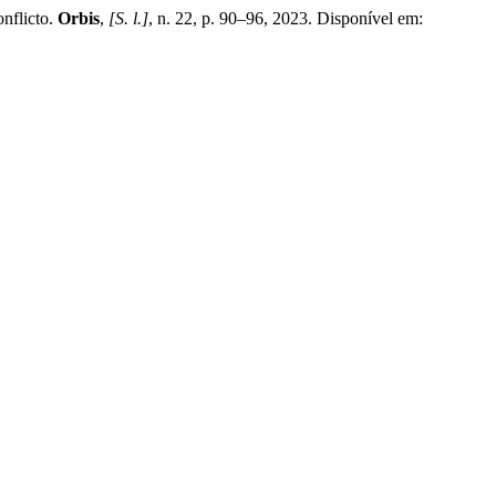
nflicto.
Orbis
,
[S. l.]
, n. 22, p. 90–96, 2023. Disponível em: