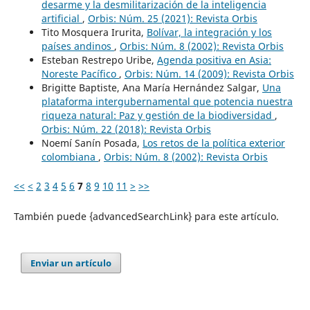
desarme y la desmilitarización de la inteligencia
artificial
,
Orbis: Núm. 25 (2021): Revista Orbis
Tito Mosquera Irurita,
Bolívar, la integración y los
países andinos
,
Orbis: Núm. 8 (2002): Revista Orbis
Esteban Restrepo Uribe,
Agenda positiva en Asia:
Noreste Pacífico
,
Orbis: Núm. 14 (2009): Revista Orbis
Brigitte Baptiste, Ana María Hernández Salgar,
Una
plataforma intergubernamental que potencia nuestra
riqueza natural: Paz y gestión de la biodiversidad
,
Orbis: Núm. 22 (2018): Revista Orbis
Noemí Sanín Posada,
Los retos de la política exterior
colombiana
,
Orbis: Núm. 8 (2002): Revista Orbis
<<
<
2
3
4
5
6
7
8
9
10
11
>
>>
También puede {advancedSearchLink} para este artículo.
Enviar un artículo