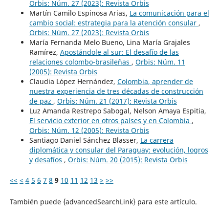
Orbis: Núm. 27 (2023): Revista Orbis
Martín Camilo Espinosa Arias,
La comunicación para el
cambio social: estrategia para la atención consular
,
Orbis: Núm. 27 (2023): Revista Orbis
María Fernanda Melo Bueno, Lina María Grajales
Ramírez,
Apostándole al sur: El desafío de las
relaciones colombo-brasileñas
,
Orbis: Núm. 11
(2005): Revista Orbis
Claudia López Hernández,
Colombia, aprender de
nuestra experiencia de tres décadas de construcción
de paz
,
Orbis: Núm. 21 (2017): Revista Orbis
Luz Amanda Restrepo Sabogal, Nelson Amaya Espitia,
El servicio exterior en otros países y en Colombia
,
Orbis: Núm. 12 (2005): Revista Orbis
Santiago Daniel Sánchez Blasser,
La carrera
diplomática y consular del Paraguay: evolución, logros
y desafíos
,
Orbis: Núm. 20 (2015): Revista Orbis
<<
<
4
5
6
7
8
9
10
11
12
13
>
>>
También puede {advancedSearchLink} para este artículo.