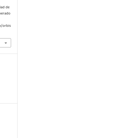
dad de
uperado
p/orbis