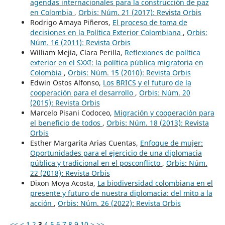
agendas internacionales para la construcción de paz
en Colombia
,
Orbis: Núm. 21 (2017): Revista Orbis
Rodrigo Amaya Piñeros,
El proceso de toma de
decisiones en la Política Exterior Colombiana
,
Orbis:
Núm. 16 (2011): Revista Orbis
William Mejía, Clara Perilla,
Reflexiones de política
exterior en el SXXI: la política pública migratoria en
Colombia
,
Orbis: Núm. 15 (2010): Revista Orbis
Edwin Ostos Alfonso,
Los BRICS y el futuro de la
cooperación para el desarrollo
,
Orbis: Núm. 20
(2015): Revista Orbis
Marcelo Pisani Codoceo,
Migración y cooperación para
el beneficio de todos
,
Orbis: Núm. 18 (2013): Revista
Orbis
Esther Margarita Arias Cuentas,
Enfoque de mujer:
Oportunidades para el ejercicio de una diplomacia
pública y tradicional en el posconflicto
,
Orbis: Núm.
22 (2018): Revista Orbis
Dixon Moya Acosta,
La biodiversidad colombiana en el
presente y futuro de nuestra diplomacia: del mito a la
acción
,
Orbis: Núm. 26 (2022): Revista Orbis
<<
<
1
2
3
4
5
6
7
8
9
10
>
>>