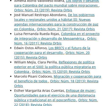
Ximena Astrid Valdivieso Rivera,
Los logros y desafíos
para Colombia del pacto mundial sobre migraciones
,
Orbis: Núm. 23 (2019): Revista Orbis
José Manuel Restrepo Abondano,
De los gobiernos
locales y regionales unidos a hábitat III: Nuevas
agendas internacionales para la construcción de paz
en Colombia
,
Orbis: Núm. 21 (2017): Revista Orbis
Luisa Fernanda Rueda Rojas,
Colombia en el proyecto
de integración y desarrollo de Mesoamérica
,
Orbis:
Núm. 16 (2011): Revista Orbis
Edwin Ostos Alfonso,
Los BRICS y el futuro de la
cooperación para el desarrollo
,
Orbis: Núm. 20
(2015): Revista Orbis
William Mejía, Clara Perilla,
Reflexiones de política
exterior en el SXXI: la política pública migratoria en
Colombia
,
Orbis: Núm. 15 (2010): Revista Orbis
Marcelo Pisani Codoceo,
Migración y cooperación para
el beneficio de todos
,
Orbis: Núm. 18 (2013): Revista
Orbis
Esther Margarita Arias Cuentas,
Enfoque de mujer:
Oportunidades para el ejercicio de una diplomacia
pública y tradicional en el posconflicto
,
Orbis: Núm.
22 (2018): Revista Orbis