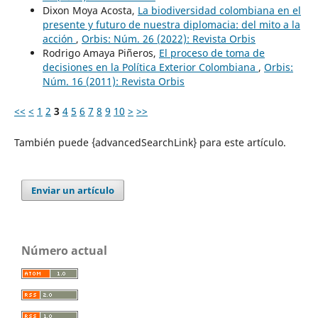
Dixon Moya Acosta,
La biodiversidad colombiana en el
presente y futuro de nuestra diplomacia: del mito a la
acción
,
Orbis: Núm. 26 (2022): Revista Orbis
Rodrigo Amaya Piñeros,
El proceso de toma de
decisiones en la Política Exterior Colombiana
,
Orbis:
Núm. 16 (2011): Revista Orbis
<<
<
1
2
3
4
5
6
7
8
9
10
>
>>
También puede {advancedSearchLink} para este artículo.
Enviar un artículo
Número actual