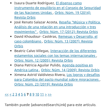
Isaura Duarte Rodríguez,
El disenso como
instrumento de equilibrio en el Consejo de Seguridad
de las Naciones Unidas
,
Orbis: Núm. 19 (2014):
Revista Orbis
José Renato Salazar Acosta,
Reseña "Música y Política.
Análisis de una relación en una introducción y tres
movimientos"
,
Orbis: Núm. 17 (2012): Revista Orbis
David Khoudour- Castéras,
Remesas y Desarrollo, el
caso colombiano
,
Orbis: Núm. 13 (2007): Revista
Orbis
Beatriz Calvo Villegas,
Interacción de los diferentes
estamentos sociales con los temas internacionales
,
Orbis: Núm. 12 (2005): Revista Orbis
Diana Patricia Aguilar Pulido,
Agenda positiva en
América Latina
,
Orbis: Núm. 14 (2009): Revista Orbis
Ximena Astrid Valdivieso Rivera,
Los logros y desafíos
para Colombia del pacto mundial sobre migraciones
,
Orbis: Núm. 23 (2019): Revista Orbis
<<
<
2
3
4
5
6
7
8
9
10
11
>
>>
También puede {advancedSearchLink} para este artículo.