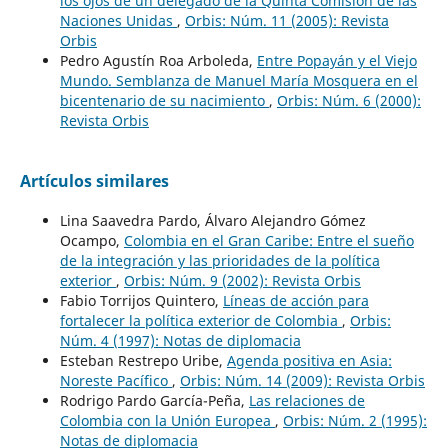
los ojos de un delegado de la Quinta Comisión de las
Naciones Unidas
,
Orbis: Núm. 11 (2005): Revista
Orbis
Pedro Agustín Roa Arboleda,
Entre Popayán y el Viejo
Mundo. Semblanza de Manuel María Mosquera en el
bicentenario de su nacimiento
,
Orbis: Núm. 6 (2000):
Revista Orbis
Artículos similares
Lina Saavedra Pardo, Álvaro Alejandro Gómez
Ocampo,
Colombia en el Gran Caribe: Entre el sueño
de la integración y las prioridades de la política
exterior
,
Orbis: Núm. 9 (2002): Revista Orbis
Fabio Torrijos Quintero,
Líneas de acción para
fortalecer la política exterior de Colombia
,
Orbis:
Núm. 4 (1997): Notas de diplomacia
Esteban Restrepo Uribe,
Agenda positiva en Asia:
Noreste Pacífico
,
Orbis: Núm. 14 (2009): Revista Orbis
Rodrigo Pardo García-Peña,
Las relaciones de
Colombia con la Unión Europea
,
Orbis: Núm. 2 (1995):
Notas de diplomacia