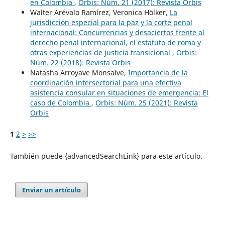
en Colombia
,
Orbis: Núm. 21 (2017): Revista Orbis
Walter Arévalo Ramírez, Veronica Hölker,
La
jurisdicción especial para la paz y la corte penal
internacional: Concurrencias y desaciertos frente al
derecho penal internacional, el estatuto de roma y
otras experiencias de justicia transicional
,
Orbis:
Núm. 22 (2018): Revista Orbis
Natasha Arroyave Monsalve,
Importancia de la
coordinación intersectorial para una efectiva
asistencia consular en situaciones de emergencia: El
caso de Colombia
,
Orbis: Núm. 25 (2021): Revista
Orbis
1
2
>
>>
También puede {advancedSearchLink} para este artículo.
Enviar un artículo