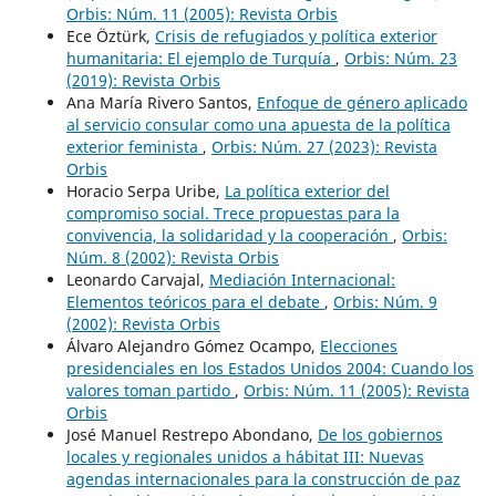
Orbis: Núm. 11 (2005): Revista Orbis
Ece Öztürk,
Crisis de refugiados y política exterior
humanitaria: El ejemplo de Turquía
,
Orbis: Núm. 23
(2019): Revista Orbis
Ana María Rivero Santos,
Enfoque de género aplicado
al servicio consular como una apuesta de la política
exterior feminista
,
Orbis: Núm. 27 (2023): Revista
Orbis
Horacio Serpa Uribe,
La política exterior del
compromiso social. Trece propuestas para la
convivencia, la solidaridad y la cooperación
,
Orbis:
Núm. 8 (2002): Revista Orbis
Leonardo Carvajal,
Mediación Internacional:
Elementos teóricos para el debate
,
Orbis: Núm. 9
(2002): Revista Orbis
Álvaro Alejandro Gómez Ocampo,
Elecciones
presidenciales en los Estados Unidos 2004: Cuando los
valores toman partido
,
Orbis: Núm. 11 (2005): Revista
Orbis
José Manuel Restrepo Abondano,
De los gobiernos
locales y regionales unidos a hábitat III: Nuevas
agendas internacionales para la construcción de paz