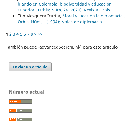
blando en Colombia: biodiversidad y educación
superior
,
Orbis: Núm. 24 (2020): Revista Orbis
Tito Mosquera Irurita,
Moral y luces en la diplomacia
,
Orbis: Núm. 1 (1994): Notas de diplomacia
1
2
3
4
5
6
7
8
>
>>
También puede {advancedSearchLink} para este artículo.
Enviar un artículo
Número actual