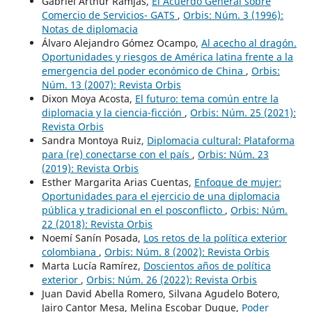
Gabriel Arthur Ramjas,
El Acuerdo General sobre
Comercio de Servicios- GATS
,
Orbis: Núm. 3 (1996):
Notas de diplomacia
Álvaro Alejandro Gómez Ocampo,
Al acecho al dragón.
Oportunidades y riesgos de América latina frente a la
emergencia del poder económico de China
,
Orbis:
Núm. 13 (2007): Revista Orbis
Dixon Moya Acosta,
El futuro: tema común entre la
diplomacia y la ciencia-ficción
,
Orbis: Núm. 25 (2021):
Revista Orbis
Sandra Montoya Ruiz,
Diplomacia cultural: Plataforma
para (re) conectarse con el país
,
Orbis: Núm. 23
(2019): Revista Orbis
Esther Margarita Arias Cuentas,
Enfoque de mujer:
Oportunidades para el ejercicio de una diplomacia
pública y tradicional en el posconflicto
,
Orbis: Núm.
22 (2018): Revista Orbis
Noemí Sanín Posada,
Los retos de la política exterior
colombiana
,
Orbis: Núm. 8 (2002): Revista Orbis
Marta Lucía Ramírez,
Doscientos años de política
exterior
,
Orbis: Núm. 26 (2022): Revista Orbis
Juan David Abella Romero, Silvana Agudelo Botero,
Jairo Cantor Mesa, Melina Escobar Duque,
Poder