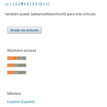
<<
<
1
2
3
4
5
6
7
8
9
10
>
>>
También puede {advancedSearchLink} para este artículo.
Enviar un artículo
Número actual
Idioma
Español (España)