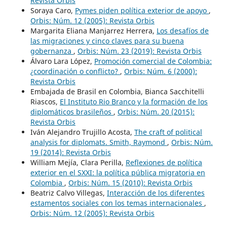
Revista Orbis
Soraya Caro,
Pymes piden política exterior de apoyo
,
Orbis: Núm. 12 (2005): Revista Orbis
Margarita Eliana Manjarrez Herrera,
Los desafíos de
las migraciones y cinco claves para su buena
gobernanza
,
Orbis: Núm. 23 (2019): Revista Orbis
Álvaro Lara López,
Promoción comercial de Colombia:
¿coordinación o conflicto?
,
Orbis: Núm. 6 (2000):
Revista Orbis
Embajada de Brasil en Colombia, Bianca Sacchitelli
Riascos,
El Instituto Rio Branco y la formación de los
diplomáticos brasileños
,
Orbis: Núm. 20 (2015):
Revista Orbis
Iván Alejandro Trujillo Acosta,
The craft of political
analysis for diplomats. Smith, Raymond
,
Orbis: Núm.
19 (2014): Revista Orbis
William Mejía, Clara Perilla,
Reflexiones de política
exterior en el SXXI: la política pública migratoria en
Colombia
,
Orbis: Núm. 15 (2010): Revista Orbis
Beatriz Calvo Villegas,
Interacción de los diferentes
estamentos sociales con los temas internacionales
,
Orbis: Núm. 12 (2005): Revista Orbis