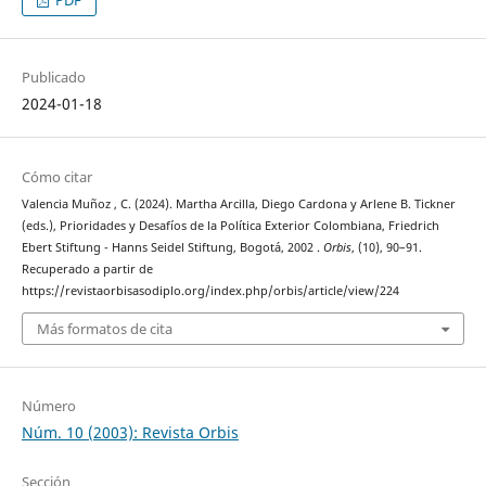
PDF
Publicado
2024-01-18
Cómo citar
Valencia Muñoz , C. (2024). Martha Arcilla, Diego Cardona y Arlene B. Tickner
(eds.), Prioridades y Desafíos de la Política Exterior Colombiana, Friedrich
Ebert Stiftung - Hanns Seidel Stiftung, Bogotá, 2002 .
Orbis
, (10), 90–91.
Recuperado a partir de
https://revistaorbisasodiplo.org/index.php/orbis/article/view/224
Más formatos de cita
Número
Núm. 10 (2003): Revista Orbis
Sección