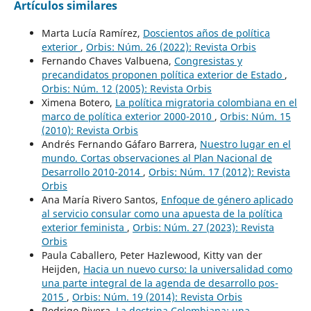
Artículos similares
Marta Lucía Ramírez,
Doscientos años de política
exterior
,
Orbis: Núm. 26 (2022): Revista Orbis
Fernando Chaves Valbuena,
Congresistas y
precandidatos proponen política exterior de Estado
,
Orbis: Núm. 12 (2005): Revista Orbis
Ximena Botero,
La política migratoria colombiana en el
marco de política exterior 2000-2010
,
Orbis: Núm. 15
(2010): Revista Orbis
Andrés Fernando Gáfaro Barrera,
Nuestro lugar en el
mundo. Cortas observaciones al Plan Nacional de
Desarrollo 2010-2014
,
Orbis: Núm. 17 (2012): Revista
Orbis
Ana María Rivero Santos,
Enfoque de género aplicado
al servicio consular como una apuesta de la política
exterior feminista
,
Orbis: Núm. 27 (2023): Revista
Orbis
Paula Caballero, Peter Hazlewood, Kitty van der
Heijden,
Hacia un nuevo curso: la universalidad como
una parte integral de la agenda de desarrollo pos-
2015
,
Orbis: Núm. 19 (2014): Revista Orbis
Rodrigo Rivera,
La doctrina Colombiana: una