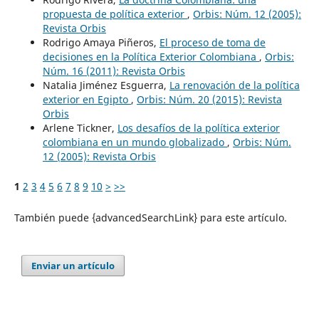
propuesta de política exterior
,
Orbis: Núm. 12 (2005):
Revista Orbis
Rodrigo Amaya Piñeros,
El proceso de toma de
decisiones en la Política Exterior Colombiana
,
Orbis:
Núm. 16 (2011): Revista Orbis
Natalia Jiménez Esguerra,
La renovación de la política
exterior en Egipto
,
Orbis: Núm. 20 (2015): Revista
Orbis
Arlene Tickner,
Los desafíos de la política exterior
colombiana en un mundo globalizado
,
Orbis: Núm.
12 (2005): Revista Orbis
1
2
3
4
5
6
7
8
9
10
>
>>
También puede {advancedSearchLink} para este artículo.
Enviar un artículo