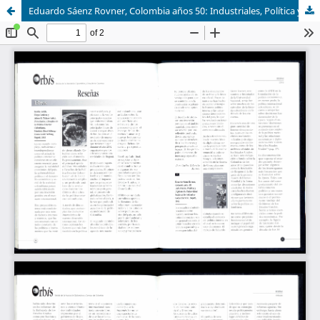
Eduardo Sáenz Rovner, Colombia años 50: Industriales, Política y Diplomacia. Universidad Nacional de Colombia. Colección Sede, Bogotá, 2002