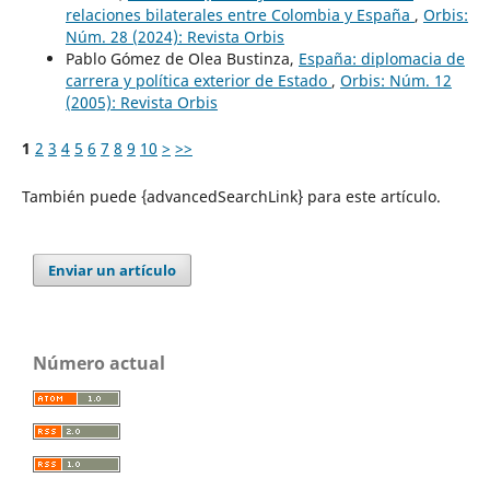
relaciones bilaterales entre Colombia y España
,
Orbis:
Núm. 28 (2024): Revista Orbis
Pablo Gómez de Olea Bustinza,
España: diplomacia de
carrera y política exterior de Estado
,
Orbis: Núm. 12
(2005): Revista Orbis
1
2
3
4
5
6
7
8
9
10
>
>>
También puede {advancedSearchLink} para este artículo.
Enviar un artículo
Número actual