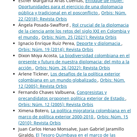
Esther Margarita Arias Cuentas,
Enfoque de mujer:
Oportunidades para el ejercicio de una diplomacia
pública y tradicional en el posconflicto
,
Orbis: Núm.
22 (2018): Revista Orbis
Ángela Posada-Swafford ,
Rol crucial de la diplomacia
de la ciencia ante los retos del siglo XXI en Colombia y
el mundo
,
Orbis: Núm. 25 (2021): Revista Orbis
Ignacio Enrique Ruiz Perea,
Deporte y diplomacia
,
Orbis: Núm. 19 (2014): Revista Orbis
Dixon Moya Acosta,
La biodiversidad colombiana en el
presente y futuro de nuestra diplomacia: del mito a la
acción
,
Orbis: Núm. 26 (2022): Revista Orbis
Arlene Tickner,
Los desafíos de la política exterior
colombiana en un mundo globalizado
,
Orbis: Núm.
12 (2005): Revista Orbis
Fernando Chaves Valbuena,
Congresistas y
precandidatos proponen política exterior de Estado
,
Orbis: Núm. 12 (2005): Revista Orbis
Ximena Botero,
La política migratoria colombiana en el
marco de política exterior 2000-2010
,
Orbis: Núm. 15
(2010): Revista Orbis
Juan Carlos Henao Monsalve, Juan Gabriel Jaramillo
Giraldo,
El Tesoro Quimbaya en el marco de las