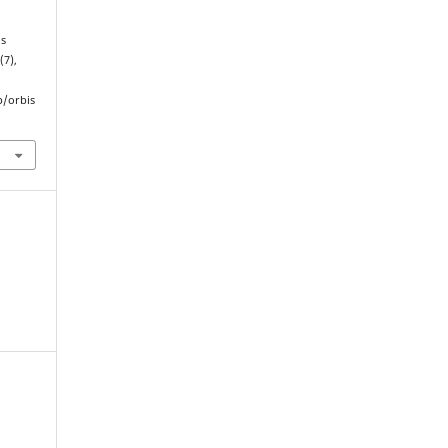
os
 (7),
p/orbis