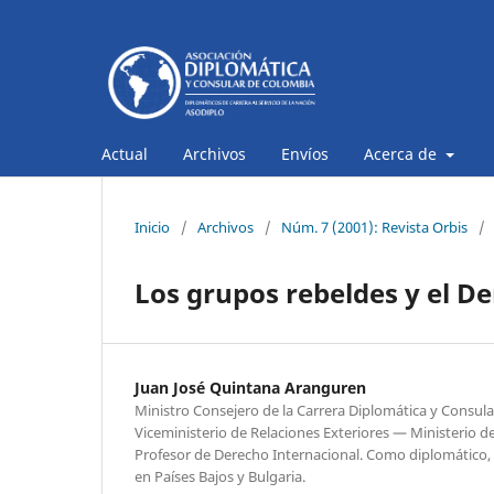
Actual
Archivos
Envíos
Acerca de
Inicio
/
Archivos
/
Núm. 7 (2001): Revista Orbis
/
Los grupos rebeldes y el D
Juan José Quintana Aranguren
Ministro Consejero de la Carrera Diplomática y Consular
Viceministerio de Relaciones Exteriores — Ministerio de
Profesor de Derecho Internacional. Como diplomático
en Países Bajos y Bulgaria.