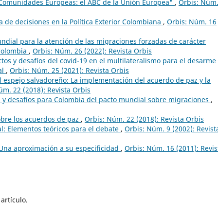
 Comunidades Europeas: el ABC de la Unión Europea"
,
Orbis: Núm.
a de decisiones en la Política Exterior Colombiana
,
Orbis: Núm. 16
ial para la atención de las migraciones forzadas de carácter
 Colombia
,
Orbis: Núm. 26 (2022): Revista Orbis
tos y desafíos del covid-19 en el multilateralismo para el desarme 
al
,
Orbis: Núm. 25 (2021): Revista Orbis
 espejo salvadoreño: La implementación del acuerdo de paz y la
úm. 22 (2018): Revista Orbis
s y desafíos para Colombia del pacto mundial sobre migraciones
,
obre los acuerdos de paz
,
Orbis: Núm. 22 (2018): Revista Orbis
l: Elementos teóricos para el debate
,
Orbis: Núm. 9 (2002): Revist
 Una aproximación a su especificidad
,
Orbis: Núm. 16 (2011): Revis
artículo.