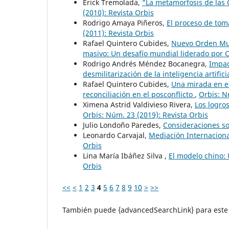
Erick Tremolada,
"La metamorfosis de las
(2010): Revista Orbis
Rodrigo Amaya Piñeros,
El proceso de tom
(2011): Revista Orbis
Rafael Quintero Cubides,
Nuevo Orden Mund
masivo: Un desafío mundial liderado por
Rodrigo Andrés Méndez Bocanegra,
Impac
desmilitarización de la inteligencia artifici
Rafael Quintero Cubides,
Una mirada en el
reconciliación en el posconflicto
,
Orbis: N
Ximena Astrid Valdivieso Rivera,
Los logro
Orbis: Núm. 23 (2019): Revista Orbis
Julio Londoño Paredes,
Consideraciones s
Leonardo Carvajal,
Mediación Internaciona
Orbis
Lina María Ibáñez Silva ,
El modelo chino:
Orbis
<<
<
1
2
3
4
5
6
7
8
9
10
>
>>
También puede {advancedSearchLink} para este 