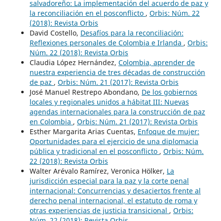
salvadoreño: La implementación del acuerdo de paz y
la reconciliación en el posconflicto
,
Orbis: Núm. 22
(2018): Revista Orbis
David Costello,
Desafíos para la reconciliación:
Reflexiones personales de Colombia e Irlanda
,
Orbis:
Núm. 22 (2018): Revista Orbis
Claudia López Hernández,
Colombia, aprender de
nuestra experiencia de tres décadas de construcción
de paz
,
Orbis: Núm. 21 (2017): Revista Orbis
José Manuel Restrepo Abondano,
De los gobiernos
locales y regionales unidos a hábitat III: Nuevas
agendas internacionales para la construcción de paz
en Colombia
,
Orbis: Núm. 21 (2017): Revista Orbis
Esther Margarita Arias Cuentas,
Enfoque de mujer:
Oportunidades para el ejercicio de una diplomacia
pública y tradicional en el posconflicto
,
Orbis: Núm.
22 (2018): Revista Orbis
Walter Arévalo Ramírez, Veronica Hölker,
La
jurisdicción especial para la paz y la corte penal
internacional: Concurrencias y desaciertos frente al
derecho penal internacional, el estatuto de roma y
otras experiencias de justicia transicional
,
Orbis:
Núm. 22 (2018): Revista Orbis