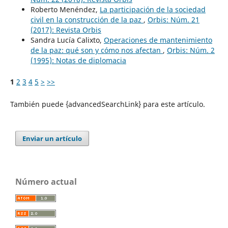
Roberto Menéndez,
La participación de la sociedad
civil en la construcción de la paz
,
Orbis: Núm. 21
(2017): Revista Orbis
Sandra Lucía Calixto,
Operaciones de mantenimiento
de la paz: qué son y cómo nos afectan
,
Orbis: Núm. 2
(1995): Notas de diplomacia
1
2
3
4
5
>
>>
También puede {advancedSearchLink} para este artículo.
Enviar un artículo
Número actual