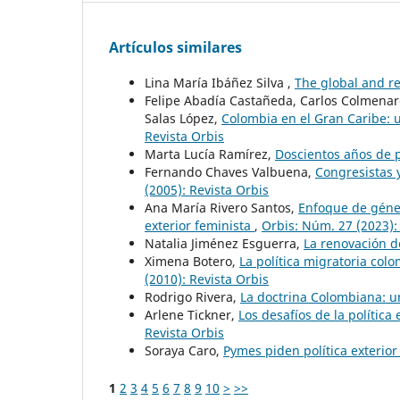
Artículos similares
Lina María Ibáñez Silva ,
The global and 
Felipe Abadía Castañeda, Carlos Colmenare
Salas López,
Colombia en el Gran Caribe: 
Revista Orbis
Marta Lucía Ramírez,
Doscientos años de p
Fernando Chaves Valbuena,
Congresistas 
(2005): Revista Orbis
Ana María Rivero Santos,
Enfoque de géner
exterior feminista
,
Orbis: Núm. 27 (2023):
Natalia Jiménez Esguerra,
La renovación de
Ximena Botero,
La política migratoria col
(2010): Revista Orbis
Rodrigo Rivera,
La doctrina Colombiana: u
Arlene Tickner,
Los desafíos de la polític
Revista Orbis
Soraya Caro,
Pymes piden política exterio
1
2
3
4
5
6
7
8
9
10
>
>>