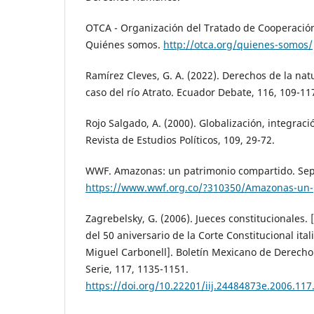
OTCA - Organización del Tratado de Cooperació
Quiénes somos.
http://otca.org/quienes-somos/
Ramírez Cleves, G. A. (2022). Derechos de la nat
caso del río Atrato. Ecuador Debate, 116, 109-11
Rojo Salgado, A. (2000). Globalización, integrac
Revista de Estudios Políticos, 109, 29-72.
WWF. Amazonas: un patrimonio compartido. Sep
https://www.wwf.org.co/?310350/Amazonas-un-
Zagrebelsky, G. (2006). Jueces constitucionales.
del 50 aniversario de la Corte Constitucional ita
Miguel Carbonell]. Boletín Mexicano de Derec
Serie, 117, 1135-1151.
https://doi.org/10.22201/iij.24484873e.2006.117