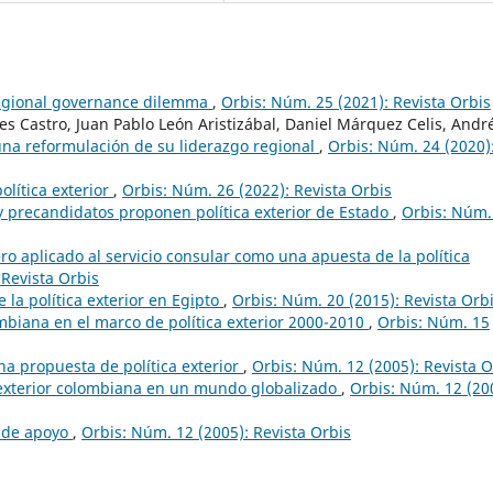
regional governance dilemma
,
Orbis: Núm. 25 (2021): Revista Orbis
s Castro, Juan Pablo León Aristizábal, Daniel Márquez Celis, Andr
una reformulación de su liderazgo regional
,
Orbis: Núm. 24 (2020)
olítica exterior
,
Orbis: Núm. 26 (2022): Revista Orbis
y precandidatos proponen política exterior de Estado
,
Orbis: Núm.
o aplicado al servicio consular como una apuesta de la política
 Revista Orbis
 la política exterior en Egipto
,
Orbis: Núm. 20 (2015): Revista Orb
ombiana en el marco de política exterior 2000-2010
,
Orbis: Núm. 15
na propuesta de política exterior
,
Orbis: Núm. 12 (2005): Revista O
a exterior colombiana en un mundo globalizado
,
Orbis: Núm. 12 (20
r de apoyo
,
Orbis: Núm. 12 (2005): Revista Orbis