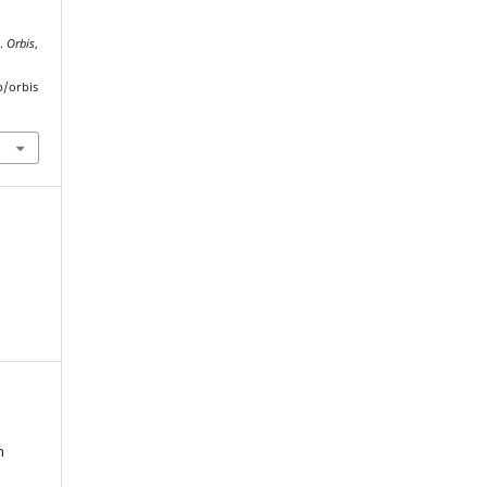
a.
Orbis
,
p/orbis
n