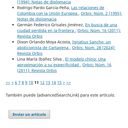
(1994): Notas de diplomacia
Rodrigo Pardo García-Peña,
Las relaciones de
Colombia con la Unión Europea
,
Orbis: Núm. 2 (1995):
Notas de diplomacia
Germán Federico Grisales Jiménez,
En busca de una
ciudad perdida en la frontera
,
Orbis: Núm. 16 (2011):
Revista Orbis
Dixon Orlando Moya Acosta,
Ignatius Sancho, un
abolicionista de Cartagena
,
Orbis: Núm. 28 (2024):
Revista Orbis
Lina María Ibáñez Silva ,
El modelo chino: Una
aproximación a su especificidad
,
Orbis: Núm. 16
(2011): Revista Orbis
<<
<
6
7
8
9
10
11
12
13
14
15
>
>>
También puede {advancedSearchLink} para este artículo.
Enviar un artículo