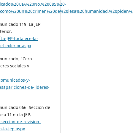
unicado%20UIA%20No.%20085%20-
0como%20un%20crimen%20de%20lesa%20humanidad,%20piden%20
omunicado 119. La JEP
terior.
a-JEP-fortalece-la-
l-exterior.aspx
Comunicado. “Cero
eres sociales y
comunicados-y-
esapariciones-de-lideres-
Comunicado 066. Sección de
so 11 en la JEP.
seccion-de-revision-
n-la-jep.aspx