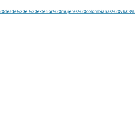
desde%20el%20exterior%20mujeres%20colombianas%20v%C3%AD