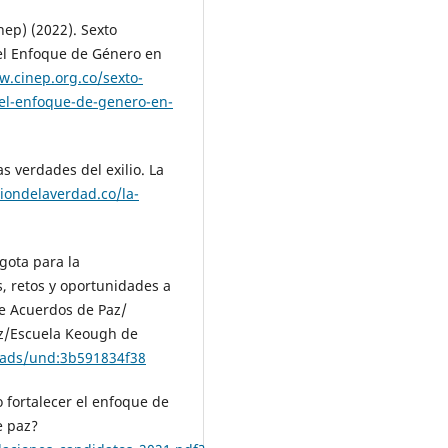
nep) (2022). Sexto
el Enfoque de Género en
w.cinep.org.co/sexto-
del-enfoque-de-genero-en-
s verdades del exilio. La
iondelaverdad.co/la-
agota para la
, retos y oportunidades a
de Acuerdos de Paz/
az/Escuela Keough de
oads/und:3b591834f38
 fortalecer el enfoque de
e paz?