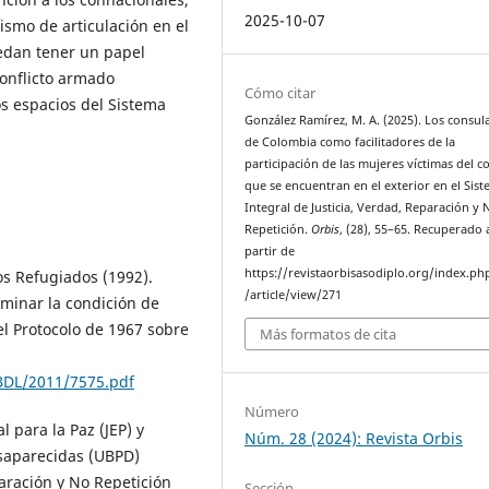
2025-10-07
ismo de articulación en el
edan tener un papel
conflicto armado
Cómo citar
os espacios del Sistema
González Ramírez, M. A. (2025). Los consul
de Colombia como facilitadores de la
participación de las mujeres víctimas del co
que se encuentran en el exterior en el Sis
Integral de Justicia, Verdad, Reparación y 
Repetición.
Orbis
, (28), 55–65. Recuperado 
partir de
https://revistaorbisasodiplo.org/index.ph
os Refugiados (1992).
/article/view/271
rminar la condición de
el Protocolo de 1967 sobre
Más formatos de cita
BDL/2011/7575.pdf
Número
l para la Paz (JEP) y
Núm. 28 (2024): Revista Orbis
saparecidas (UBPD)
paración y No Repetición
Sección