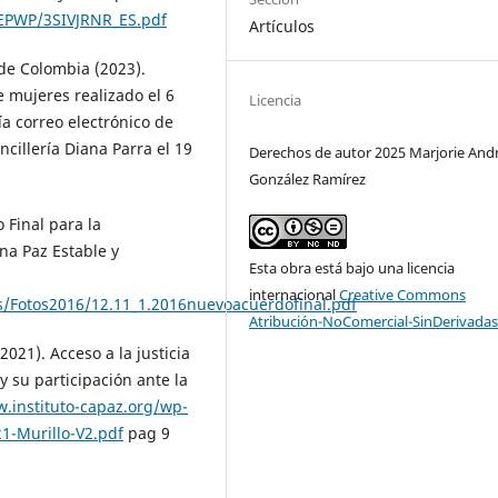
JEPWP/3SIVJRNR_ES.pdf
Artículos
de Colombia (2023).
 mujeres realizado el 6
Licencia
ía correo electrónico de
cillería Diana Parra el 19
Derechos de autor 2025 Marjorie And
González Ramírez
 Final para la
na Paz Estable y
Esta obra está bajo una licencia
internacional
Creative Commons
les/Fotos2016/12.11_1.2016nuevoacuerdofinal.pdf
Atribución-NoComercial-SinDerivadas
2021). Acceso a la justicia
 y su participación ante la
w.instituto-capaz.org/wp-
21-Murillo-V2.pdf
pag 9