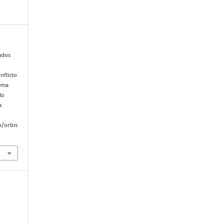
ados
nflicto
tema
No
a
p/orbis