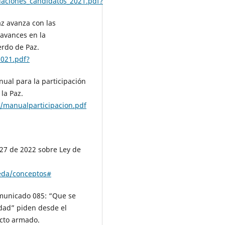
aciones_candidatos_2021.pdf?
az avanza con las
 avances en la
rdo de Paz.
2021.pdf?
anual para la participación
 la Paz.
n/manualparticipacion.pdf
27 de 2022 sobre Ley de
ueda/conceptos#
Comunicado 085: “Que se
dad” piden desde el
icto armado.