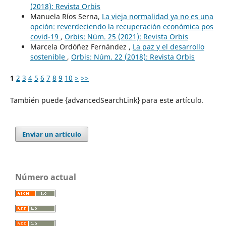
(2018): Revista Orbis
Manuela Ríos Serna,
La vieja normalidad ya no es una
opción: reverdeciendo la recuperación económica pos
covid-19
,
Orbis: Núm. 25 (2021): Revista Orbis
Marcela Ordóñez Fernández ,
La paz y el desarrollo
sostenible
,
Orbis: Núm. 22 (2018): Revista Orbis
1
2
3
4
5
6
7
8
9
10
>
>>
También puede {advancedSearchLink} para este artículo.
Enviar un artículo
Número actual