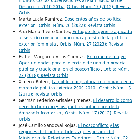
mundo. Cortas observaciones al Plan Nacional de
Desarrollo 2010-2014
,
Orbis: Núm. 17 (2012): Revista
Orbis
Marta Lucía Ramírez,
Doscientos años de política
exterior
,
Orbis: Núm. 26 (2022): Revista Orbis
Ana María Rivero Santos,
Enfoque de género aplicado
al servicio consular como una apuesta de la política
exterior feminista
,
Orbis: Núm. 27 (2023): Revista
Orbis
Esther Margarita Arias Cuentas,
Enfoque de mujer:
Oportunidades para el ejercicio de una diplomacia
pública y tradicional en el posconflicto
,
Orbis: Núm.
22 (2018): Revista Orbis
Ximena Botero,
La política migratoria colombiana en el
marco de política exterior 2000-2010
,
Orbis: Núm. 15
(2010): Revista Orbis
Germán Federico Grisales Jiménez,
El desarrollo como
derecho humano y los pueblos autóctonos de la
Amazonía fronteriza
,
Orbis: Núm. 17 (2012): Revista
Orbis
José Camilo Sandoval Rojas,
El posconflicto y las
regiones de frontera: Liderazgo esperado del
Ministerio de Relaciones Exteriores
,
Orbis: Núm. 22