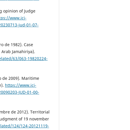
ng opinion of Judge
tps://www.icj-
-20230713-jud-01-07-
ero de 1982). Case
 Arab Jamahiriya).
-related/63/063-19820224-
ro de 2009). Maritime
e).
https://www.icj-
-20090203-JUD-01-00-
embre de 2012). Territorial
 Judgment of 19 november
related/124/124-20121119-