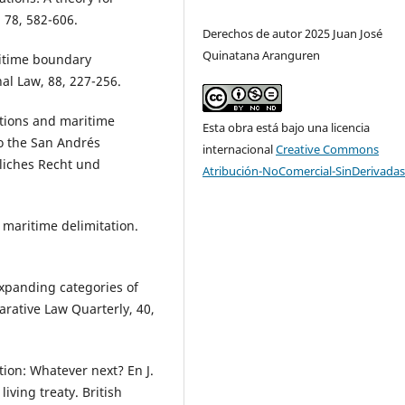
 78, 582-606.
Derechos de autor 2025 Juan José
Quinatana Aranguren
ritime boundary
nal Law, 88, 227-256.
estions and maritime
Esta obra está bajo una licencia
to the San Andrés
internacional
Creative Commons
tliches Recht und
Atribución-NoComercial-SinDerivadas
 maritime delimitation.
expanding categories of
rative Law Quarterly, 40,
tion: Whatever next? En J.
iving treaty. British