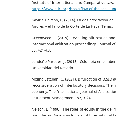
Institute of International and Comparative Law.
https://www.biicl.org/books/law-of-the-sea---unc
Gaviria Liévano, E. (2014). La desintegración de
Andrés y el fallo de la Corte de La Haya. Temis.
Greenwood, L. (2019). Revisiting bifurcation and 
international arbitration proceedings. Journal of
36, 421-430.
Londoño Paredes, J. (2015). Colombia en el laber
Universidad del Rosario.
Molina Esteban, C. (2021). Bifurcation of ICSID
reconsideration of interlocutory decisions: The 
economy. The International Journal of Arbitrati
Settlement Management, 87, 3-24.
Nelson, L. (1990). The roles of equity in the deli
boundaries. American Journal of International L