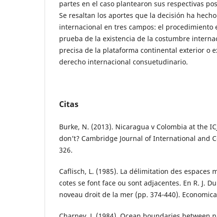
partes en el caso plantearon sus respectivas posi
Se resaltan los aportes que la decisión ha hecho
internacional en tres campos: el procedimiento en 
prueba de la existencia de la costumbre internac
precisa de la plataforma continental exterior o e
derecho internacional consuetudinario.
Citas
Burke, N. (2013). Nicaragua v Colombia at the ICJ
don’t? Cambridge Journal of International and C
326.
Caflisch, L. (1985). La délimitation des espaces 
cotes se font face ou sont adjacentes. En R. J. D
noveau droit de la mer (pp. 374-440). Economica
Charney, J. (1984). Ocean boundaries between na