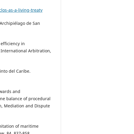
los-as-a-living-treaty
l Archipiélago de San
efficiency in
 International Arbitration,
into del Caribe.
 awards and
fine balance of procedural
on, Mediation and Dispute
mitation of maritime
aw, 84, 837-858.