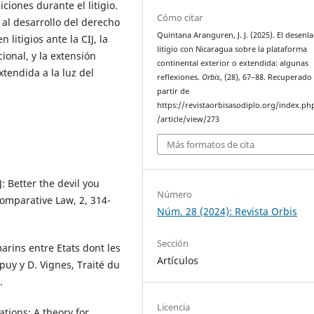
ciones durante el litigio.
Cómo citar
 al desarrollo del derecho
Quintana Aranguren, J. J. (2025). El desenla
litigios ante la CIJ, la
litigio con Nicaragua sobre la plataforma
ional, y la extensión
continental exterior o extendida: algunas
xtendida a la luz del
reflexiones.
Orbis
, (28), 67–88. Recuperado
partir de
https://revistaorbisasodiplo.org/index.ph
/article/view/273
Más formatos de cita
: Better the devil you
Número
omparative Law, 2, 314-
Núm. 28 (2024): Revista Orbis
Sección
marins entre Etats dont les
Artículos
upuy y D. Vignes, Traité du
.
Licencia
tions: A theory for