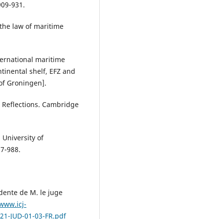
909-931.
n the law of maritime
nternational maritime
tinental shelf, EFZ and
 of Groningen].
n: Reflections. Cambridge
. University of
37-988.
dente de M. le juge
www.icj-
421-JUD-01-03-FR.pdf