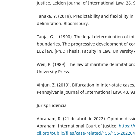
Justice. Leiden Journal of International Law, 26, 
Tanaka, Y. (2019). Predictability and flexibility i
delimitation. Bloomsbury.
Tanja, G. J. (1990). The legal determination of i
boundaries. The progressive development of con
EEZ law. [Ph.D Thesis, Faculty in Law, University
Weil, P. (1989). The law of maritime delimitatio
University Press.
Xinjun, Z. (2019). Bifurcation in inter-state cases
Pennsylvania Journal of International Law, 40, 9
Jurisprudencia
Abraham, R. (21 de abril de 2022). Opinion dissi
Abraham. International Court of Justice.
https://
cij.org/public/files/case-related/155/155-20220