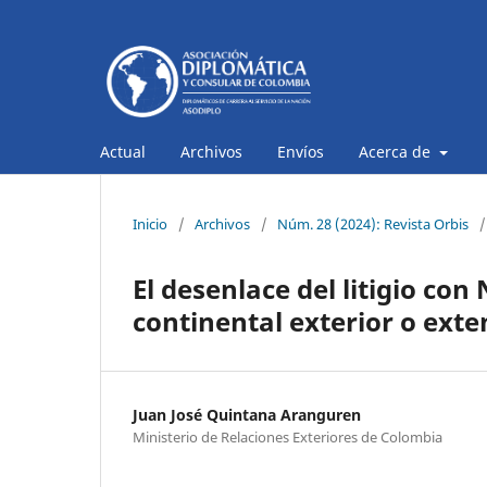
Actual
Archivos
Envíos
Acerca de
Inicio
/
Archivos
/
Núm. 28 (2024): Revista Orbis
/
El desenlace del litigio co
continental exterior o exte
Juan José Quintana Aranguren
Ministerio de Relaciones Exteriores de Colombia