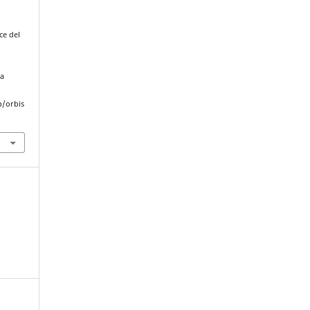
ce del
 a
p/orbis