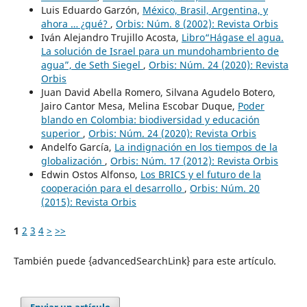
Luis Eduardo Garzón,
México, Brasil, Argentina, y
ahora … ¿qué?
,
Orbis: Núm. 8 (2002): Revista Orbis
Iván Alejandro Trujillo Acosta,
Libro“Hágase el agua.
La solución de Israel para un mundohambriento de
agua”, de Seth Siegel
,
Orbis: Núm. 24 (2020): Revista
Orbis
Juan David Abella Romero, Silvana Agudelo Botero,
Jairo Cantor Mesa, Melina Escobar Duque,
Poder
blando en Colombia: biodiversidad y educación
superior
,
Orbis: Núm. 24 (2020): Revista Orbis
Andelfo García,
La indignación en los tiempos de la
globalización
,
Orbis: Núm. 17 (2012): Revista Orbis
Edwin Ostos Alfonso,
Los BRICS y el futuro de la
cooperación para el desarrollo
,
Orbis: Núm. 20
(2015): Revista Orbis
1
2
3
4
>
>>
También puede {advancedSearchLink} para este artículo.
Enviar un artículo