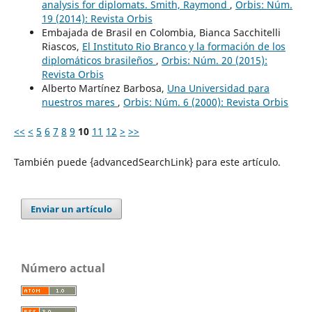
analysis for diplomats. Smith, Raymond
,
Orbis: Núm.
19 (2014): Revista Orbis
Embajada de Brasil en Colombia, Bianca Sacchitelli
Riascos,
El Instituto Rio Branco y la formación de los
diplomáticos brasileños
,
Orbis: Núm. 20 (2015):
Revista Orbis
Alberto Martínez Barbosa,
Una Universidad para
nuestros mares
,
Orbis: Núm. 6 (2000): Revista Orbis
<<
<
5
6
7
8
9
10
11
12
>
>>
También puede {advancedSearchLink} para este artículo.
Enviar un artículo
Número actual