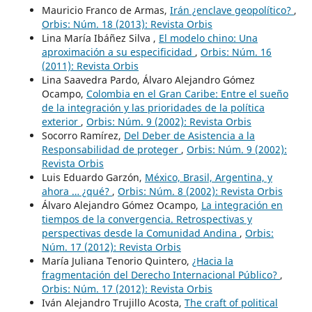
Mauricio Franco de Armas,
Irán ¿enclave geopolítico?
,
Orbis: Núm. 18 (2013): Revista Orbis
Lina María Ibáñez Silva ,
El modelo chino: Una
aproximación a su especificidad
,
Orbis: Núm. 16
(2011): Revista Orbis
Lina Saavedra Pardo, Álvaro Alejandro Gómez
Ocampo,
Colombia en el Gran Caribe: Entre el sueño
de la integración y las prioridades de la política
exterior
,
Orbis: Núm. 9 (2002): Revista Orbis
Socorro Ramírez,
Del Deber de Asistencia a la
Responsabilidad de proteger
,
Orbis: Núm. 9 (2002):
Revista Orbis
Luis Eduardo Garzón,
México, Brasil, Argentina, y
ahora … ¿qué?
,
Orbis: Núm. 8 (2002): Revista Orbis
Álvaro Alejandro Gómez Ocampo,
La integración en
tiempos de la convergencia. Retrospectivas y
perspectivas desde la Comunidad Andina
,
Orbis:
Núm. 17 (2012): Revista Orbis
María Juliana Tenorio Quintero,
¿Hacia la
fragmentación del Derecho Internacional Público?
,
Orbis: Núm. 17 (2012): Revista Orbis
Iván Alejandro Trujillo Acosta,
The craft of political