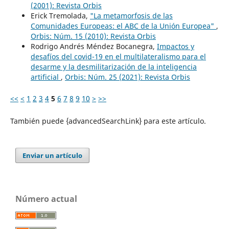
(2001): Revista Orbis
Erick Tremolada,
"La metamorfosis de las
Comunidades Europeas: el ABC de la Unión Europea"
,
Orbis: Núm. 15 (2010): Revista Orbis
Rodrigo Andrés Méndez Bocanegra,
Impactos y
desafíos del covid-19 en el multilateralismo para el
desarme y la desmilitarización de la inteligencia
artificial
,
Orbis: Núm. 25 (2021): Revista Orbis
<<
<
1
2
3
4
5
6
7
8
9
10
>
>>
También puede {advancedSearchLink} para este artículo.
Enviar un artículo
Número actual