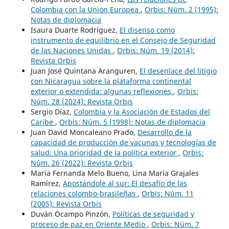
Colombia con la Unión Europea
,
Orbis: Núm. 2 (1995):
Notas de diplomacia
Isaura Duarte Rodríguez,
El disenso como
instrumento de equilibrio en el Consejo de Seguridad
de las Naciones Unidas
,
Orbis: Núm. 19 (2014):
Revista Orbis
Juan José Quintana Aranguren,
El desenlace del litigio
con Nicaragua sobre la plataforma continental
exterior o extendida: algunas reflexiones
,
Orbis:
Núm. 28 (2024): Revista Orbis
Sergio Díaz,
Colombia y la Asociación de Estados del
Caribe
,
Orbis: Núm. 5 (1998): Notas de diplomacia
Juan David Moncaleano Prado,
Desarrollo de la
capacidad de producción de vacunas y tecnologías de
salud: Una prioridad de la política exterior
,
Orbis:
Núm. 26 (2022): Revista Orbis
María Fernanda Melo Bueno, Lina María Grajales
Ramírez,
Apostándole al sur: El desafío de las
relaciones colombo-brasileñas
,
Orbis: Núm. 11
(2005): Revista Orbis
Duván Ocampo Pinzón,
Políticas de seguridad y
proceso de paz en Oriente Medio
,
Orbis: Núm. 7