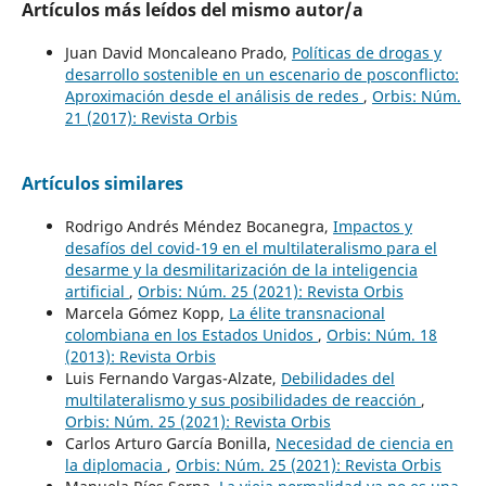
Artículos más leídos del mismo autor/a
Juan David Moncaleano Prado,
Políticas de drogas y
desarrollo sostenible en un escenario de posconflicto:
Aproximación desde el análisis de redes
,
Orbis: Núm.
21 (2017): Revista Orbis
Artículos similares
Rodrigo Andrés Méndez Bocanegra,
Impactos y
desafíos del covid-19 en el multilateralismo para el
desarme y la desmilitarización de la inteligencia
artificial
,
Orbis: Núm. 25 (2021): Revista Orbis
Marcela Gómez Kopp,
La élite transnacional
colombiana en los Estados Unidos
,
Orbis: Núm. 18
(2013): Revista Orbis
Luis Fernando Vargas-Alzate,
Debilidades del
multilateralismo y sus posibilidades de reacción
,
Orbis: Núm. 25 (2021): Revista Orbis
Carlos Arturo García Bonilla,
Necesidad de ciencia en
la diplomacia
,
Orbis: Núm. 25 (2021): Revista Orbis