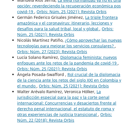
Manuela Ríos Serna,
La vieja normalidad ya no es una
opción: reverdeciendo la recuperación económica pos
covid-19
,
Orbis: Núm. 25 (2021): Revista Orbis
Germán Federico Grisales Jiménez,
La triple frontera
amazónica y el coronavirus: itinerario, lecciones y
desafíos para la salud tribal, local y global
,
Orbis:
Núm. 25 (2021): Revista Orbis
Nicolás Martínez Patiño,
¿Cómo aprovechar las nuevas
tecnologías para mejorar los servicios consulares?
,
Orbis: Núm. 27 (2023): Revista Orbis
Lucía Solano Ramírez,
Diplomacia feminista: nuevos
enfoques ante los retos de la pandemia de covid-19
,
Orbis: Núm. 25 (2021): Revista Orbis
Ángela Posada-Swafford ,
Rol crucial de la diplomacia
de la ciencia ante los retos del siglo XXI en Colombia y
el mundo
,
Orbis: Núm. 25 (2021): Revista Orbis
Walter Arévalo Ramírez, Veronica Hölker,
La
jurisdicción especial para la paz y la corte penal
internacional: Concurrencias y desaciertos frente al
derecho penal internacional, el estatuto de roma y
otras experiencias de justicia transicional
,
Orbis:
Núm. 22 (2018): Revista Orbis