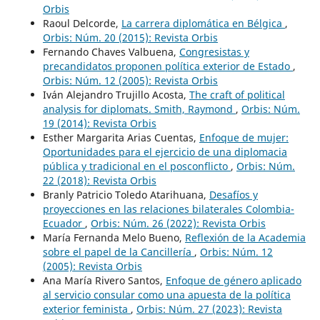
Orbis
Raoul Delcorde,
La carrera diplomática en Bélgica
,
Orbis: Núm. 20 (2015): Revista Orbis
Fernando Chaves Valbuena,
Congresistas y
precandidatos proponen política exterior de Estado
,
Orbis: Núm. 12 (2005): Revista Orbis
Iván Alejandro Trujillo Acosta,
The craft of political
analysis for diplomats. Smith, Raymond
,
Orbis: Núm.
19 (2014): Revista Orbis
Esther Margarita Arias Cuentas,
Enfoque de mujer:
Oportunidades para el ejercicio de una diplomacia
pública y tradicional en el posconflicto
,
Orbis: Núm.
22 (2018): Revista Orbis
Branly Patricio Toledo Atarihuana,
Desafíos y
proyecciones en las relaciones bilaterales Colombia-
Ecuador
,
Orbis: Núm. 26 (2022): Revista Orbis
María Fernanda Melo Bueno,
Reflexión de la Academia
sobre el papel de la Cancillería
,
Orbis: Núm. 12
(2005): Revista Orbis
Ana María Rivero Santos,
Enfoque de género aplicado
al servicio consular como una apuesta de la política
exterior feminista
,
Orbis: Núm. 27 (2023): Revista