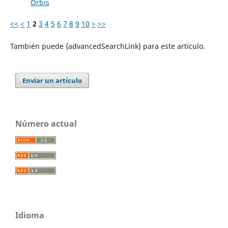
Orbis
<<
<
1
2
3
4
5
6
7
8
9
10
>
>>
También puede {advancedSearchLink} para este artículo.
Enviar un artículo
Número actual
Idioma