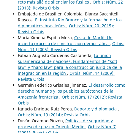
reto más allá de silenciar los fusiles
,
Orbis: Núm. 22
(2018): Revista Orbis
Embajada de Brasil en Colombia, Bianca Sacchitelli
Riascos,
El Instituto Rio Branco y la formación de los
diplomáticos brasileños
,
Orbis: Núm. 20 (2015):
Revista Orbis
María Ximena Espitia Meza,
Costa de Marfil: Un
incierto proceso de construcción democrática
,
Orbis:
Núm. 11 (2005): Revista Orbis
Fabián Augusto Cárdenas Castañeda,
La unión
suramericana de naciones. Fundamentos de “soft
law” y “hard law” para la construcción jurídica de la
integración en la región
,
Orbis: Núm. 14 (2009):
Revista Orbis
Germán Federico Grisales Jiménez,
El desarrollo como
derecho humano y los pueblos autóctonos de la
Amazonía fronteriza
,
Orbis: Núm. 17 (2012): Revista
Orbis
Ignacio Enrique Ruiz Perea,
Deporte y diplomacia
,
Orbis: Núm. 19 (2014): Revista Orbis
Duván Ocampo Pinzón,
Políticas de seguridad y
proceso de paz en Oriente Medio
,
Orbis: Núm. 7
(2001): Revista Orbis