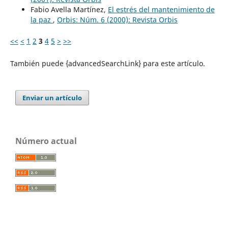
Fabio Avella Martínez,
El estrés del mantenimiento de
la paz
,
Orbis: Núm. 6 (2000): Revista Orbis
<<
<
1
2
3
4
5
>
>>
También puede {advancedSearchLink} para este artículo.
Enviar un artículo
Número actual