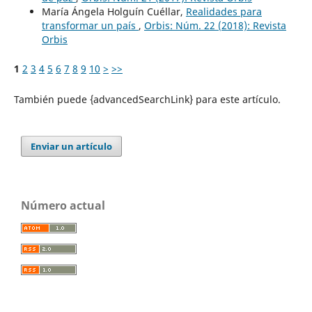
María Ángela Holguín Cuéllar,
Realidades para
transformar un país
,
Orbis: Núm. 22 (2018): Revista
Orbis
1
2
3
4
5
6
7
8
9
10
>
>>
También puede {advancedSearchLink} para este artículo.
Enviar un artículo
Número actual