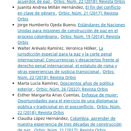
acuerdos de paz
,
Orbis: Núm. 22 (2018): Revista Orbis
Juanita Andrea Millán Hernández,
El fin del conflicto
en clave de género
,
Orbis: Núm. 21 (2017): Revista
Orbis
Jorge Humberto Ojeda Bueno,
Estándares de Naciones
Unidas para misiones de construcción de paz en el
proceso colombiano
,
Orbis: Núm. 19 (2014): Revista
Orbis
Walter Arévalo Ramírez, Veronica Hölker,
La
jurisdicción especial para la paz y la corte penal
internacional: Concurrencias y desaciertos frente al
derecho penal internacional, el estatuto de roma y
otras experiencias de justicia transicional
,
Orbis:
Núm. 22 (2018): Revista Orbis
Marta Lucía Ramírez,
Doscientos años de política
exterior
,
Orbis: Núm. 26 (2022): Revista Orbis
Esther Margarita Arias Cuentas,
Enfoque de mujer:
Oportunidades para el ejercicio de una diplomacia
pública y tradicional en el posconflicto
,
Orbis: Núm.
22 (2018): Revista Orbis
Claudia López Hernández,
Colombia, aprender de
nuestra experiencia de tres décadas de construcción
de paz
,
Orbis: Núm. 21 (2017): Revista Orbis