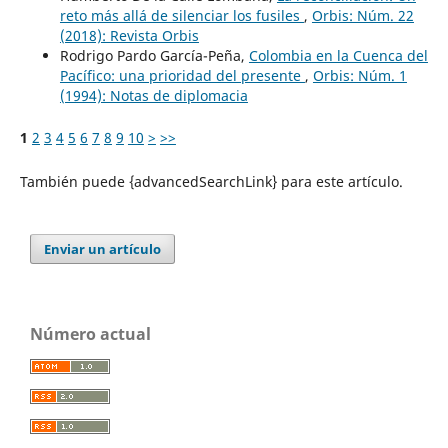
reto más allá de silenciar los fusiles
,
Orbis: Núm. 22
(2018): Revista Orbis
Rodrigo Pardo García-Peña,
Colombia en la Cuenca del
Pacífico: una prioridad del presente
,
Orbis: Núm. 1
(1994): Notas de diplomacia
1
2
3
4
5
6
7
8
9
10
>
>>
También puede {advancedSearchLink} para este artículo.
Enviar un artículo
Número actual