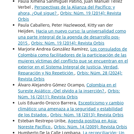
Paula Ximena Sanmiguel Patiño, Juan Manuel Téllez
Verbel ,
Perspectivas de la Alianza del Pacífico: y
ahora, ¿Qué sigue?
,
Orbis: Núm. 19 (2014): Revista
Orbis
Paula Caballero, Peter Hazlewood, Kitty van der
Heijden,
Hacia un nuevo curso: la universalidad como
una parte integral de la agenda de desarrollo pos-
2015
,
Orbis: Núm. 19 (2014): Revista Orbis
Marjorie Andrea González Ramírez,
Los consulados de
Colombia como facilitadores de la participación de las
mujeres víctimas del conflicto que se encuentran en el
exterior en el Sistema Integral de Justicia, Verdad,
Reparación y No Repetición
,
Orbis: Núm. 28 (2024):
Revista Orbis
Álvaro Alejandro Gómez Ocampo,
Colombia en el
Sureste Asiático: ¿Del olvido a la inserción?
,
Orbis:
Núm. 16 (2011): Revista Orbis
Luis Eduardo Orozco Barrera,
Escepticismo y cambio
climático: una amenaza a la seguridad y estabilidad
de los Estados
,
Orbis: Núm. 18 (2013): Revista Orbis
Esteban Restrepo Uribe,
Agenda positiva en Asia:
Noreste Pacífico
,
Orbis: Núm. 14 (2009): Revista Orbis
Humberto De la Calle Lombana,
La reconciliación: Un