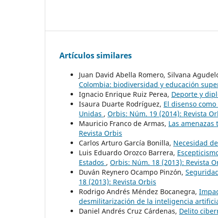
Artículos similares
Juan David Abella Romero, Silvana Agudel
Colombia: biodiversidad y educación supe
Ignacio Enrique Ruiz Perea,
Deporte y dip
Isaura Duarte Rodríguez,
El disenso como 
Unidas
,
Orbis: Núm. 19 (2014): Revista Or
Mauricio Franco de Armas,
Las amenazas t
Revista Orbis
Carlos Arturo García Bonilla,
Necesidad de
Luis Eduardo Orozco Barrera,
Escepticismo
Estados
,
Orbis: Núm. 18 (2013): Revista O
Duván Reynero Ocampo Pinzón,
Seguridad
18 (2013): Revista Orbis
Rodrigo Andrés Méndez Bocanegra,
Impac
desmilitarización de la inteligencia artifici
Daniel Andrés Cruz Cárdenas,
Delito cibe