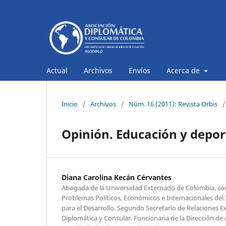
Actual
Archivos
Envíos
Acerca de
Inicio
/
Archivos
/
Núm. 16 (2011): Revista Orbis
/
Opinión. Educación y depor
Diana Carolina Kecán Cérvantes
Abogada de la Universidad Externado de Colombia, con
Problemas Políticos, Económicos e Internacionales del 
para el Desarrollo. Segundo Secretario de Relaciones Ex
Diplomática y Consular. Funcionaria de la Dirección de 