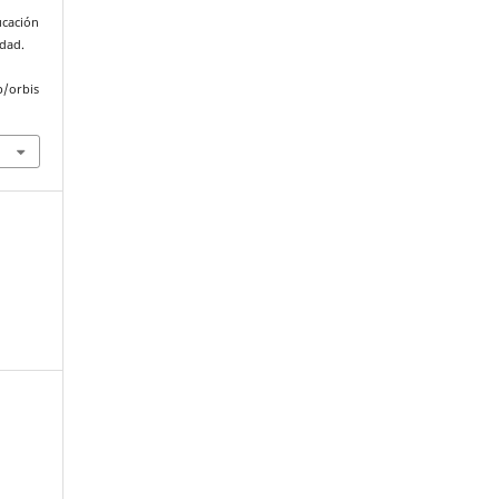
ucación
idad.
p/orbis