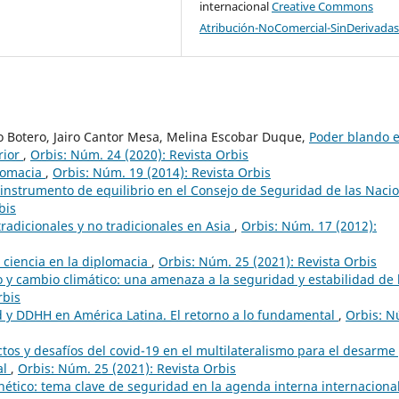
internacional
Creative Commons
Atribución-NoComercial-SinDerivadas
o Botero, Jairo Cantor Mesa, Melina Escobar Duque,
Poder blando 
rior
,
Orbis: Núm. 24 (2020): Revista Orbis
lomacia
,
Orbis: Núm. 19 (2014): Revista Orbis
instrumento de equilibrio en el Consejo de Seguridad de las Naci
bis
radicionales y no tradicionales en Asia
,
Orbis: Núm. 17 (2012):
 ciencia en la diplomacia
,
Orbis: Núm. 25 (2021): Revista Orbis
 y cambio climático: una amenaza a la seguridad y estabilidad de 
rbis
 y DDHH en América Latina. El retorno a lo fundamental
,
Orbis: N
tos y desafíos del covid-19 en el multilateralismo para el desarme 
al
,
Orbis: Núm. 25 (2021): Revista Orbis
rnético: tema clave de seguridad en la agenda interna internaciona