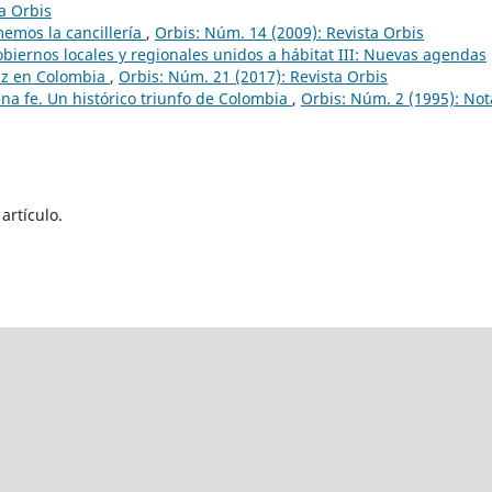
a Orbis
emos la cancillería
,
Orbis: Núm. 14 (2009): Revista Orbis
obiernos locales y regionales unidos a hábitat III: Nuevas agendas
paz en Colombia
,
Orbis: Núm. 21 (2017): Revista Orbis
ena fe. Un histórico triunfo de Colombia
,
Orbis: Núm. 2 (1995): Not
artículo.