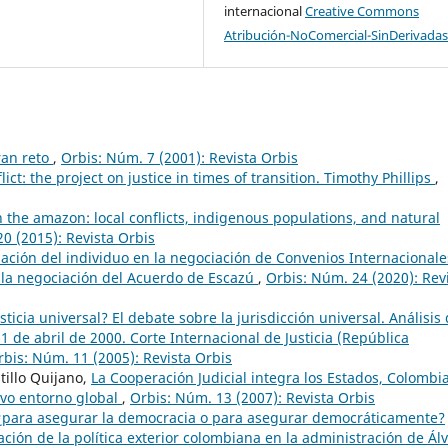
internacional
Creative Commons
Atribución-NoComercial-SinDerivadas
ran reto
,
Orbis: Núm. 7 (2001): Revista Orbis
ict: the project on justice in times of transition. Timothy Phillips
,
n the amazon: local conflicts, indigenous populations, and natural
0 (2015): Revista Orbis
pación del individuo en la negociación de Convenios Internacionale
 la negociación del Acuerdo de Escazú
,
Orbis: Núm. 24 (2020): Rev
sticia universal? El debate sobre la jurisdicción universal. Análisis 
1 de abril de 2000. Corte Internacional de Justicia (República
rbis: Núm. 11 (2005): Revista Orbis
tillo Quijano,
La Cooperación Judicial integra los Estados, Colombi
evo entorno global
,
Orbis: Núm. 13 (2007): Revista Orbis
¿para asegurar la democracia o para asegurar democráticamente?
ación de la política exterior colombiana en la administración de Ál