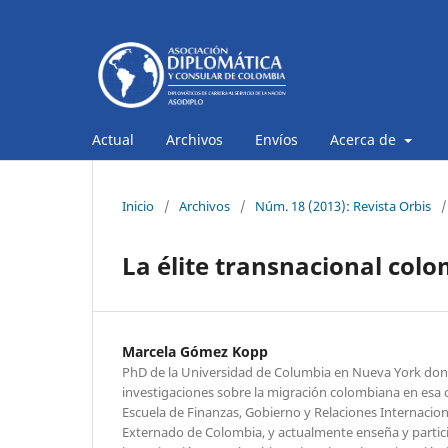
Actual
Archivos
Envíos
Acerca de
Inicio
/
Archivos
/
Núm. 18 (2013): Revista Orbis
/
La élite transnacional col
Marcela Gómez Kopp
PhD de la Universidad de Columbia en Nueva York dond
investigaciones sobre la migración colombiana en esa c
Escuela de Finanzas, Gobierno y Relaciones Internacion
Externado de Colombia, y actualmente enseña y partic