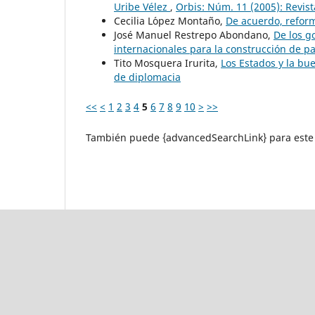
Uribe Vélez
,
Orbis: Núm. 11 (2005): Revist
Cecilia L´opez Montaño,
De acuerdo, reform
José Manuel Restrepo Abondano,
De los g
internacionales para la construcción de 
Tito Mosquera Irurita,
Los Estados y la bu
de diplomacia
<<
<
1
2
3
4
5
6
7
8
9
10
>
>>
También puede {advancedSearchLink} para este 