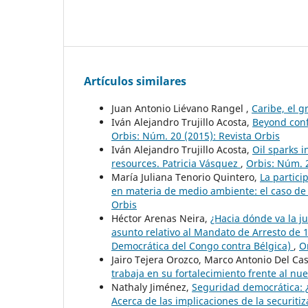
Artículos similares
Juan Antonio Liévano Rangel ,
Caribe, el g
Iván Alejandro Trujillo Acosta,
Beyond confl
Orbis: Núm. 20 (2015): Revista Orbis
Iván Alejandro Trujillo Acosta,
Oil sparks i
resources. Patricia Vásquez
,
Orbis: Núm. 2
María Juliana Tenorio Quintero,
La partici
en materia de medio ambiente: el caso de
Orbis
Héctor Arenas Neira,
¿Hacia dónde va la ju
asunto relativo al Mandato de Arresto de 1
Democrática del Congo contra Bélgica)
,
O
Jairo Tejera Orozco, Marco Antonio Del Cas
trabaja en su fortalecimiento frente al nu
Nathaly Jiménez,
Seguridad democrática: 
Acerca de las implicaciones de la securitiz