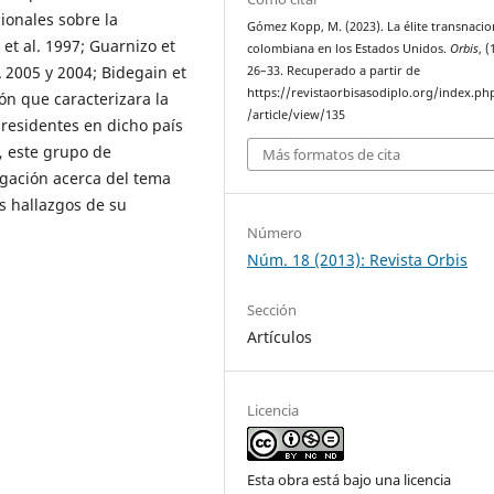
ionales sobre la
Gómez Kopp, M. (2023). La élite transnacio
t al. 1997; Guarnizo et
colombiana en los Estados Unidos.
Orbis
, (
 2005 y 2004; Bidegain et
26–33. Recuperado a partir de
https://revistaorbisasodiplo.org/index.ph
ón que caracterizara la
/article/view/135
residentes en dicho país
, este grupo de
Más formatos de cita
gación acerca del tema
s hallazgos de su
Número
Núm. 18 (2013): Revista Orbis
Sección
Artículos
Licencia
Esta obra está bajo una licencia