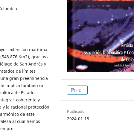
 Colombia
mayor extensión marítima
 (548.876 Km2), gracias a
ipiélago de San Andrés y
ratados de límites
lo una gran preeminencia
e le implica también un
PDF
olítica de Estado
ntegral, coherente y
 y la racional protección
Publicado
o armónico de este
2024-01-18
raleza al cual hemos
siempre.