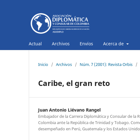
Actual
Archivos
Envíos
Acerca de
Inicio
/
Archivos
/
Núm. 7 (2001): Revista Orbis
/
Caribe, el gran reto
Juan Antonio Liévano Rangel
Embajador de la Carrera Diplomática y Consular de la 
Colombia ante la República de Trinidad y Tobago. Com
desempeñado en Perú, Guatemala y los Estados Unido