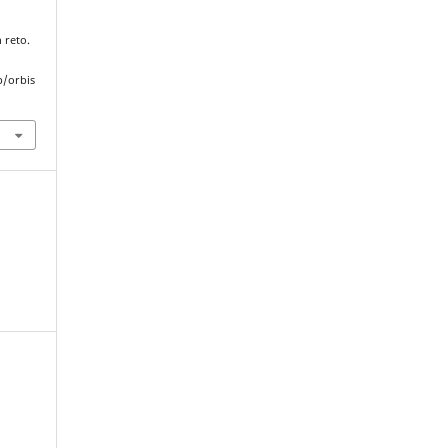
n reto.
p/orbis