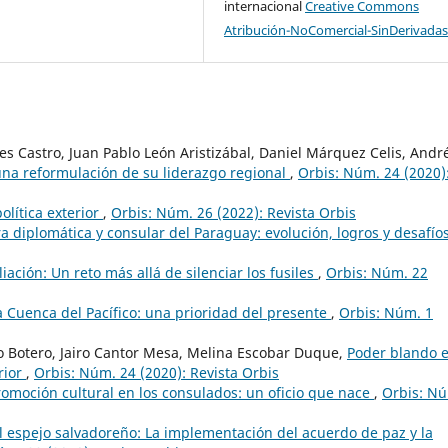
internacional
Creative Commons
Atribución-NoComercial-SinDerivadas
s Castro, Juan Pablo León Aristizábal, Daniel Márquez Celis, Andr
una reformulación de su liderazgo regional
,
Orbis: Núm. 24 (2020)
olítica exterior
,
Orbis: Núm. 26 (2022): Revista Orbis
ra diplomática y consular del Paraguay: evolución, logros y desafío
liación: Un reto más allá de silenciar los fusiles
,
Orbis: Núm. 22
 Cuenca del Pacífico: una prioridad del presente
,
Orbis: Núm. 1
o Botero, Jairo Cantor Mesa, Melina Escobar Duque,
Poder blando 
rior
,
Orbis: Núm. 24 (2020): Revista Orbis
romoción cultural en los consulados: un oficio que nace
,
Orbis: N
 espejo salvadoreño: La implementación del acuerdo de paz y la