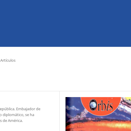
Artículos
República. Embajador de
o diplomático, se ha
s de América.