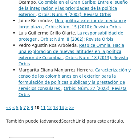
Ocampo,
Colombia en el Gran Caribe: Entre el sueño
de la integración y las prioridades de la política
exterior
,
Orbis: Núm. 9 (2002): Revista Orbis
Jaime Bermúdez,
Una política exterior de mediano y
largo plazo
,
Orbis: Núm. 15 (2010): Revista Orbis
Luis Guillermo Grillo Olarte,
La responsabilidad de
proteger
,
Orbis: Núm. 8 (2002): Revista Orbis
Pedro Agustín Roa Arboleda,
Respice Omnia. Hacia
una exploración de nuevas latitudes en la política
exterior de Colombia
,
Orbis: Núm. 18 (2013): Revista
Orbis
Margarita Eliana Manjarrez Herrera,
Caracterización y
censo de los colombianos en el exterior para la
formulación de políticas públicas y la prestación de
servicios consulares
,
Orbis: Núm. 27 (2023): Revista
Orbis
<<
<
5
6
7
8
9
10
11
12
13
14
>
>>
También puede {advancedSearchLink} para este artículo.