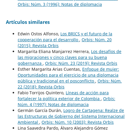
Orbis: Núm. 3 (1996): Notas de diplomacia
Artículos similares
Edwin Ostos Alfonso,
Los BRICS y el futuro de la
cooperación para el desarrollo
,
Orbis: Núm. 20
(2015): Revista Orbis
Margarita Eliana Manjarrez Herrera,
Los desafíos de
las migraciones y cinco claves para su buena
gobernanza
,
Orbis: Núm. 23 (2019): Revista Orbis
Esther Margarita Arias Cuentas,
Enfoque de mujer:
Oportunidades para el ejercicio de una diplomacia
pública y tradicional en el posconflicto
,
Orbis: Núm.
22 (2018): Revista Orbis
Fabio Torrijos Quintero,
Líneas de acción para
fortalecer la política exterior de Colombia
,
Orbis:
Núm. 4 (1997): Notas de diplomacia
Germán García Durán,
Logro de Cartagena: Realze de
las Estructuras de Gobierno del Sistema Internacional
Ambiental
,
Orbis: Núm. 10 (2003): Revista Orbis
Lina Saavedra Pardo, Álvaro Alejandro Gómez