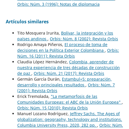
Orbis: Núm. 3 (1996): Notas de diplomacia
Artículos similares
Tito Mosquera Irurita,
Bolívar, la integración y los
países andinos
,
Orbis: Núm. 8 (2002): Revista Orbis
Rodrigo Amaya Piñeros,
El proceso de toma de
decisiones en la Política Exterior Colombiana
,
Orbis:
Núm. 16 (2011): Revista Orbis
Claudia López Hernández,
Colombia, aprender de
nuestra experiencia de tres décadas de construcción
de paz
,
Orbis: Núm. 21 (2017): Revista Orbis
Germán García Durán,
Estambul+5: preparación,
desarrollo y principales resultados
,
Orbis: Núm. 7
(2001): Revista Orbis
Erick Tremolada,
"La metamorfosis de las
Comunidades Europeas: el ABC de la Unión Europea"
,
Orbis: Núm. 15 (2010): Revista Orbis
Manuel Lozano Rodríguez,
Jeffrey Sachs. The Ages of
globalization: geography, technology and institutions.
Columbia University Press, 2020, 282 pp.
,
Orbis: Núm.