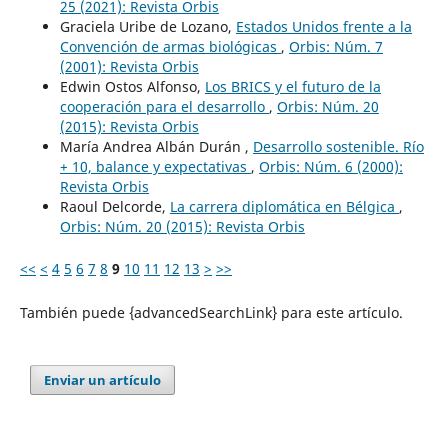
25 (2021): Revista Orbis
Graciela Uribe de Lozano,
Estados Unidos frente a la
Convención de armas biológicas
,
Orbis: Núm. 7
(2001): Revista Orbis
Edwin Ostos Alfonso,
Los BRICS y el futuro de la
cooperación para el desarrollo
,
Orbis: Núm. 20
(2015): Revista Orbis
María Andrea Albán Durán ,
Desarrollo sostenible. Río
+ 10, balance y expectativas
,
Orbis: Núm. 6 (2000):
Revista Orbis
Raoul Delcorde,
La carrera diplomática en Bélgica
,
Orbis: Núm. 20 (2015): Revista Orbis
<<
<
4
5
6
7
8
9
10
11
12
13
>
>>
También puede {advancedSearchLink} para este artículo.
Enviar un artículo