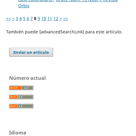
Orbis
<<
<
3
4
5
6
7
8
9
10
11
12
>
>>
También puede {advancedSearchLink} para este artículo.
Enviar un artículo
Número actual
Idioma