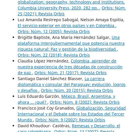
globalization: geography, technology and institutions.
Columbia University Press, 2020, 282 pp.
,
Orbis: Núm.
25 (2021): Revista Orbis
Luz Amanda Restrepo Sabogal, Nelson Amaya Espitia,
El servicio exterior en otros países y en Colombia
,
Orbis: Núm. 12 (2005): Revista Orbis
Brigitte Baptiste, Ana María Hernández Salgar,
Una
plataforma intergubernamental que potencia nuestra
riqueza natural: Paz y gestión de la biodiversidad
,
Orbis: Núm. 22 (2018): Revista Orbis
Claudia López Hernández,
Colombia, aprender de
nuestra experiencia de tres décadas de construcción
de paz
,
Orbis: Núm. 21 (2017): Revista Orbis
Santiago Daniel Sánchez Blasser,
La carrera
diplomática y consular del Paraguay: evolución, logros
y desafíos
,
Orbis: Núm. 20 (2015): Revista Orbis
Luis Eduardo Garzón,
México, Brasil, Argentina, y
ahora … ¿qué?
,
Orbis: Núm. 8 (2002): Revista Orbis
Francisco José Coy Granados,
Globalización, Seguridad
Internacional y el Debate sobre los Estados del Tercer
Mundo
,
Orbis: Núm. 9 (2002): Revista Orbis
David Khoudour- Castéras,
Remesas y Desarrollo, el
caso colombiano
,
Orbis: Núm. 13 (2007): Revista