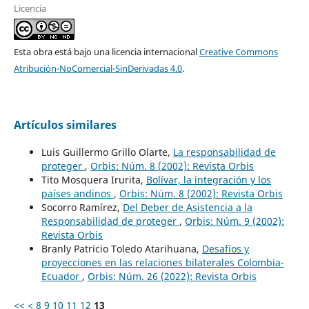
Licencia
Esta obra está bajo una licencia internacional
Creative Commons
Atribución-NoComercial-SinDerivadas 4.0
.
Artículos similares
Luis Guillermo Grillo Olarte,
La responsabilidad de
proteger
,
Orbis: Núm. 8 (2002): Revista Orbis
Tito Mosquera Irurita,
Bolívar, la integración y los
países andinos
,
Orbis: Núm. 8 (2002): Revista Orbis
Socorro Ramírez,
Del Deber de Asistencia a la
Responsabilidad de proteger
,
Orbis: Núm. 9 (2002):
Revista Orbis
Branly Patricio Toledo Atarihuana,
Desafíos y
proyecciones en las relaciones bilaterales Colombia-
Ecuador
,
Orbis: Núm. 26 (2022): Revista Orbis
<<
<
8
9
10
11
12
13