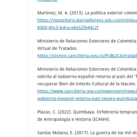
Martínez, M. A. (2013). La política exterior colo
https://repositorio.konradlorenz.edu.co/entitie
8300-45c3-bdca-e6e52fe44c2f
Ministerio de Relaciones Exteriores de Colombia 
Virtual de Tratados.
https://sismre.cancilleria.gov.co/PUBLICA/trat
Ministerio de Relaciones Exteriores de Colombia
solicita al Gobierno español retorno al país del
recuperar Bien de Interés Cultural de la Nación.
https://www.cancilleria.gov.co/newsroom/news/c
gobierno-espanol-retorno-pais-tesoro-quimbaya
Plazas, C. (2022). Quimbaya. Orfebrería tempran
de Antropología e Historia (ICANH).
Santos Molano, E. (2017). La guerra de los mil dí