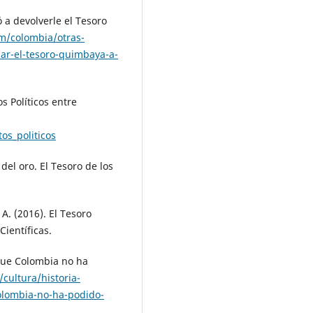
 a devolverle el Tesoro
m/colombia/otras-
ar-el-tesoro-quimbaya-a-
 Políticos entre
os_politicos
el oro. El Tesoro de los
 A. (2016). El Tesoro
ientíficas.
que Colombia no ha
cultura/historia-
olombia-no-ha-podido-