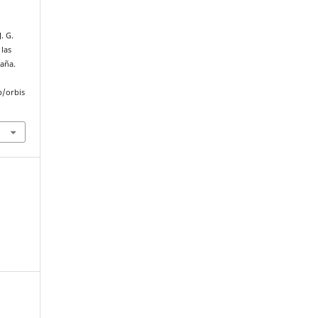
. G.
 las
paña.
p/orbis