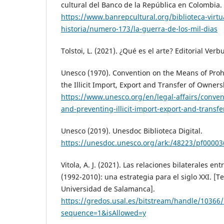
cultural del Banco de la República en Colombia.
https://www.banrepcultural.org/biblioteca-virtu
historia/numero-173/la-guerra-de-los-mil-dias
Tolstoi, L. (2021). ¿Qué es el arte? Editorial Verb
Unesco (1970). Convention on the Means of Proh
the Illicit Import, Export and Transfer of Owners
https://www.unesco.org/en/legal-affairs/conven
and-preventing-illicit-import-export-and-transf
Unesco (2019). Unesdoc Biblioteca Digital.
https://unesdoc.unesco.org/ark:/48223/pf0000
Vitola, A. J. (2021). Las relaciones bilaterales e
(1992-2010): una estrategia para el siglo XXI. [T
Universidad de Salamanca].
https://gredos.usal.es/bitstream/handle/1036
sequence=1&isAllowed=y