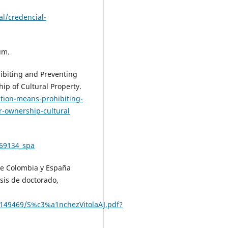
al/credencial-
um.
ibiting and Preventing
hip of Cultural Property.
tion-means-prohibiting-
er-ownership-cultural
369134_spa
ntre Colombia y España
esis de doctorado,
6/149469/S%c3%a1nchezVitolaAJ.pdf?