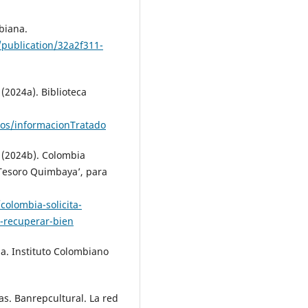
mbiana.
s/publication/32a2f311-
(2024a). Biblioteca
ados/informacionTratado
 (2024b). Colombia
 ‘Tesoro Quimbaya’, para
olombia-solicita-
-recuperar-bien
a. Instituto Colombiano
as. Banrepcultural. La red