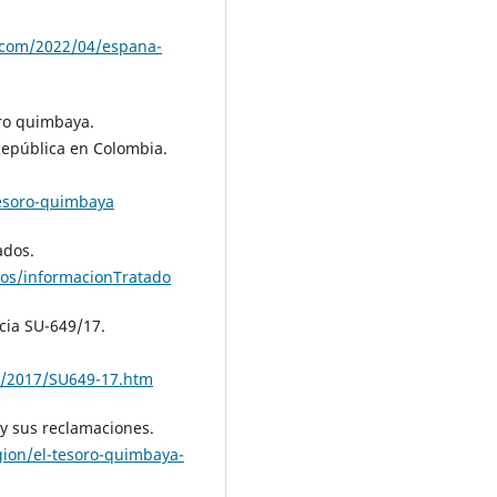
t.com/2022/04/espana-
ro quimbaya.
 República en Colombia.
tesoro-quimbaya
ados.
ados/informacionTratado
cia SU-649/17.
ia/2017/SU649-17.htm
 y sus reclamaciones.
gion/el-tesoro-quimbaya-