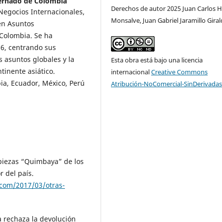
ernado de Colombia
Derechos de autor 2025 Juan Carlos 
 Negocios Internacionales,
Monsalve, Juan Gabriel Jaramillo Gira
 en Asuntos
 Colombia. Se ha
6, centrando sus
os asuntos globales y la
Esta obra está bajo una licencia
tinente asiático.
internacional
Creative Commons
ia, Ecuador, México, Perú
Atribución-NoComercial-SinDerivadas
 piezas “Quimbaya” de los
r del país.
.com/2017/03/otras-
a rechaza la devolución