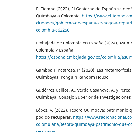
El Tiempo (2022). El Gobierno de España se negó
Quimbaya a Colombia.
https://www.eltiempo.co
ciudades/gobierno-de-espana-se-nego-a-repatri
colombia-662250
Embajada de Colombia en España (2024). Asuntos
Colombia y España.
https://espana.embajada.gov.co/colombia/asunt
Gamboa Hinestrosa, P. (2020). Las metamorfosis d
Quimbayas. Penguin Random House.
Gutiérrez Usillos, A., Verde Casanova, A. y Perea,
Quimbaya. Consejo Superior de Investigaciones C
López, V. (2022). Tesoro Quimbaya: patrimonio 
podido recuperar.
https://www.radionacional.co/
colombiana/tesoro-quimbaya-patrimonio-que-c
recuperar