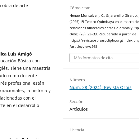
a obra de arte
Cómo citar
Henao Monsalve, J. C., & Jaramillo Giraldo, J
(2025). El Tesoro Quimbaya en el marco de
relaciones bilaterales entre Colombia y Es
Orbis
, (28), 23–33. Recuperado a partir de
https://revistaorbisasodiplo.org/index.ph
/article/view/268
lica Luis Amigó
Más formatos de cita
ducación Básica con
lés. Tiene una maestría
ñado como docente
Número
erés profesional están
Núm. 28 (2024): Revista Orbis
nacionales, la historia y
elacionadas con el
Sección
te en el desarrollo
Artículos
Licencia