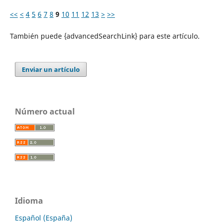
<<
<
4
5
6
7
8
9
10
11
12
13
>
>>
También puede {advancedSearchLink} para este artículo.
Enviar un artículo
Número actual
Idioma
Español (España)