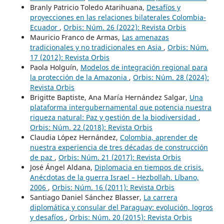
Branly Patricio Toledo Atarihuana,
Desafíos y
proyecciones en las relaciones bilaterales Colombia-
Ecuador
,
Orbis: Núm. 26 (2022): Revista Orbis
Mauricio Franco de Armas,
Las amenazas
tradicionales y no tradicionales en Asia
,
Orbis: Núm.
17 (2012): Revista Orbis
Paola Holguín,
Modelos de integración regional para
la protección de la Amazonia
,
Orbis: Núm. 28 (2024):
Revista Orbis
Brigitte Baptiste, Ana María Hernández Salgar,
Una
plataforma intergubernamental que potencia nuestra
riqueza natural: Paz y gestión de la biodiversidad
,
Orbis: Núm. 22 (2018): Revista Orbis
Claudia López Hernández,
Colombia, aprender de
nuestra experiencia de tres décadas de construcción
de paz
,
Orbis: Núm. 21 (2017): Revista Orbis
José Ángel Aldana,
Diplomacia en tiempos de crisis.
Anécdotas de la guerra Israel – Hezbollah. Líbano,
2006
,
Orbis: Núm. 16 (2011): Revista Orbis
Santiago Daniel Sánchez Blasser,
La carrera
diplomática y consular del Paraguay: evolución, logros
y desafíos
,
Orbis: Núm. 20 (2015): Revista Orbis