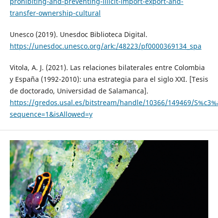
prohibiting-and-preventing-illicit-import-export-and-
transfer-ownership-cultural
Unesco (2019). Unesdoc Biblioteca Digital.
https://unesdoc.unesco.org/ark:/48223/pf0000369134_spa
Vitola, A. J. (2021). Las relaciones bilaterales entre Colombia
y España (1992-2010): una estrategia para el siglo XXI. [Tesis
de doctorado, Universidad de Salamanca].
https://gredos.usal.es/bitstream/handle/10366/149469/S%c3%
sequence=1&isAllowed=y