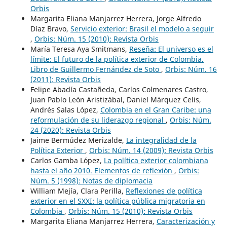
Orbis
Margarita Eliana Manjarrez Herrera, Jorge Alfredo
Díaz Bravo,
Servicio exterior: Brasil el modelo a seguir
,
Orbis: Núm. 15 (2010): Revista Orbis
María Teresa Aya Smitmans,
Reseña: El universo es el
límite: El futuro de la política exterior de Colombia.
Libro de Guillermo Fernández de Soto
,
Orbis: Núm. 16
(2011): Revista Orbis
Felipe Abadía Castañeda, Carlos Colmenares Castro,
Juan Pablo León Aristizábal, Daniel Márquez Celis,
Andrés Salas López,
Colombia en el Gran Caribe: una
reformulación de su liderazgo regional
,
Orbis: Núm.
24 (2020): Revista Orbis
Jaime Bermúdez Merizalde,
La integralidad de la
Política Exterior
,
Orbis: Núm. 14 (2009): Revista Orbis
Carlos Gamba López,
La política exterior colombiana
hasta el año 2010. Elementos de reflexión
,
Orbis:
Núm. 5 (1998): Notas de diplomacia
William Mejía, Clara Perilla,
Reflexiones de política
exterior en el SXXI: la política pública migratoria en
Colombia
,
Orbis: Núm. 15 (2010): Revista Orbis
Margarita Eliana Manjarrez Herrera,
Caracterización y