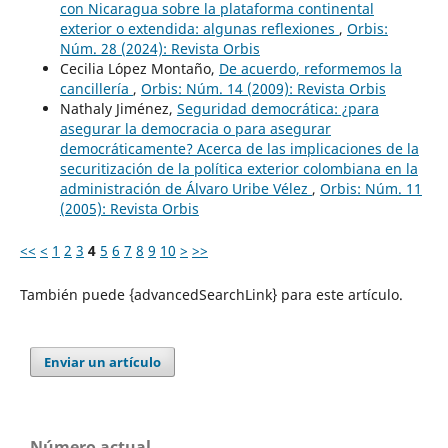
con Nicaragua sobre la plataforma continental
exterior o extendida: algunas reflexiones
,
Orbis:
Núm. 28 (2024): Revista Orbis
Cecilia L´opez Montaño,
De acuerdo, reformemos la
cancillería
,
Orbis: Núm. 14 (2009): Revista Orbis
Nathaly Jiménez,
Seguridad democrática: ¿para
asegurar la democracia o para asegurar
democráticamente? Acerca de las implicaciones de la
securitización de la política exterior colombiana en la
administración de Álvaro Uribe Vélez
,
Orbis: Núm. 11
(2005): Revista Orbis
<<
<
1
2
3
4
5
6
7
8
9
10
>
>>
También puede {advancedSearchLink} para este artículo.
Enviar un artículo
Número actual