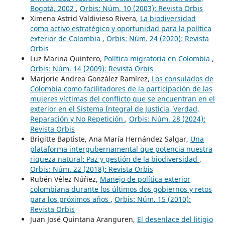
Bogotá, 2002
,
Orbis: Núm. 10 (2003): Revista Orbis
Ximena Astrid Valdivieso Rivera,
La biodiversidad
como activo estratégico y oportunidad para la política
exterior de Colombia
,
Orbis: Núm. 24 (2020): Revista
Orbis
Luz Marina Quintero,
Política migratoria en Colombia
,
Orbis: Núm. 14 (2009): Revista Orbis
Marjorie Andrea González Ramírez,
Los consulados de
Colombia como facilitadores de la participación de las
mujeres víctimas del conflicto que se encuentran en el
exterior en el Sistema Integral de Justicia, Verdad,
Reparación y No Repetición
,
Orbis: Núm. 28 (2024):
Revista Orbis
Brigitte Baptiste, Ana María Hernández Salgar,
Una
plataforma intergubernamental que potencia nuestra
riqueza natural: Paz y gestión de la biodiversidad
,
Orbis: Núm. 22 (2018): Revista Orbis
Rubén Vélez Núñez,
Manejo de política exterior
colombiana durante los últimos dos gobiernos y retos
para los próximos años
,
Orbis: Núm. 15 (2010):
Revista Orbis
Juan José Quintana Aranguren,
El desenlace del litigio