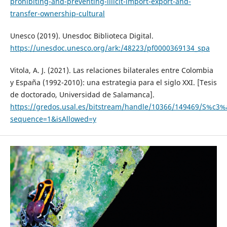
prohibiting-and-preventing-illicit-import-export-and-
transfer-ownership-cultural
Unesco (2019). Unesdoc Biblioteca Digital.
https://unesdoc.unesco.org/ark:/48223/pf0000369134_spa
Vitola, A. J. (2021). Las relaciones bilaterales entre Colombia
y España (1992-2010): una estrategia para el siglo XXI. [Tesis
de doctorado, Universidad de Salamanca].
https://gredos.usal.es/bitstream/handle/10366/149469/S%c3%
sequence=1&isAllowed=y